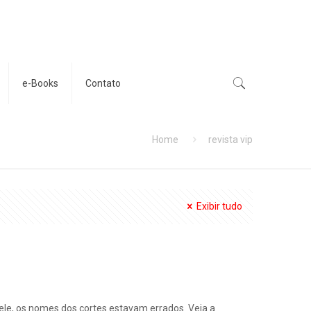
e-Books
Contato
Home
revista vip
Exibir tudo
ele, os nomes dos cortes estavam errados. Veja a