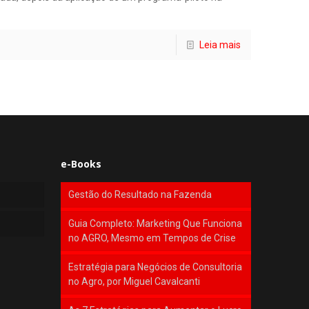
Leia mais
e-Books
Gestão do Resultado na Fazenda
Guia Completo: Marketing Que Funciona
no AGRO, Mesmo em Tempos de Crise
Estratégia para Negócios de Consultoria
no Agro, por Miguel Cavalcanti