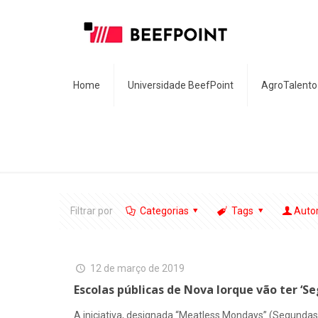
Home
Universidade BeefPoint
AgroTalento
Filtrar por
Categorias
Tags
Auto
12 de março de 2019
Escolas públicas de Nova Iorque vão ter ‘S
A iniciativa, designada “Meatless Mondays” (Segundas