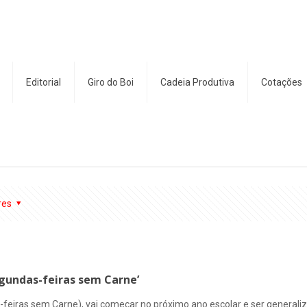
Editorial
Giro do Boi
Cadeia Produtiva
Cotações
res
egundas-feiras sem Carne’
-feiras sem Carne), vai começar no próximo ano escolar e ser generali