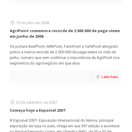
10 de julho de 2008
AgriPoint comemora recorde de 2.000.000 de page-views
em junho de 2008
Os portais BeefPoint, MilkPoint, FarmPoint e CaféPoint atingiram
juntos a marca recorde de 2.000.000 de page-views no mês de
junho, número que vem confirmar a importância da AgriPoint nos
segmentos do agronegócio em que atua.
Leia mais
20 de setembro de 2007
Começa hoje a Expoinel 2007
A Expoinel 2007- Exposição Internacional do Nelore, principal
exposição da raça no país, chega em sua 36ª edição e acontece
no Parque Fernando Costa, em Uberaba (MG), de 20 a 30 de