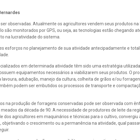
Bernardes
er observadas. Atualmente os agricultores vendem seus produtos na 
solo são monitorados por GPS, ou seja, as tecnologias estão chegando a
to na lucratividade do sistema.
s esforços no planejamento de sua atividade antecipadamente e total
dade.
ecializados em determinada atividade têm sido uma estratégia utilizada
possuem equipamentos necessários a viabilizarem seus produtos. O pr
da lavoura, adubação, manejo da cultura, colheita de grãos e/ou forrage
mbém podem ser embutidos os processos de transporte e compactaçã
viços na produção de forragens conservadas pode ser observada com ên
m meados da década de 90. A necessidade de produtores de leite da reg
de dos agricultores em maquinários e técnicas para o cultivo, convergi
s, objetivando o crescimento ou a permanência na atividade, qual passa
guir.