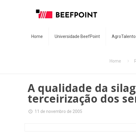
Home
Universidade BeefPoint
AgroTalento
Home
A qualidade da sil
terceirização dos se
11 de novembro de 2005