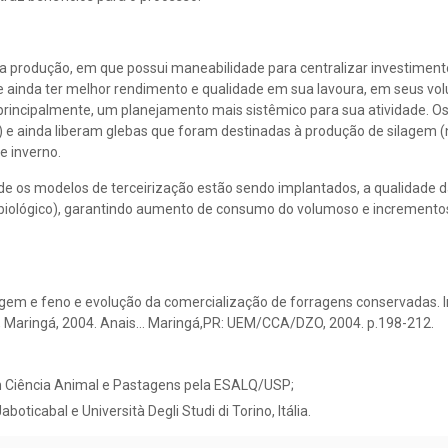
ua produção, em que possui maneabilidade para centralizar investimen
e ainda ter melhor rendimento e qualidade em sua lavoura, em seus vo
incipalmente, um planejamento mais sistêmico para sua atividade. Os 
) e ainda liberam glebas que foram destinadas à produção de silagem 
e inverno.
e os modelos de terceirização estão sendo implantados, a qualidade 
obiológico), garantindo aumento de consumo do volumoso e incremento
agem e feno e evolução da comercialização de forragens conservadas. I
., Maringá, 2004. Anais… Maringá,PR: UEM/CCA/DZO, 2004. p.198-212.
 Ciência Animal e Pastagens pela ESALQ/USP;
icabal e Università Degli Studi di Torino, Itália.