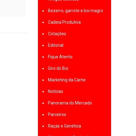
Bezerro, garrote e boi magro
Cadeia Produtiva
Cotações
Editorial
Fique Atento
Giro do Boi
Marketing da Carne
Notícias
Panorama do Mercado
Parceiros
Raças e Genética