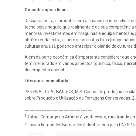
Considerações finais
Dessa maneira, o produtor tem a chance de intensificar s
tecnologias naquilo que realmente é de sua competência 
menores investimentos em máquinas e equipamentos e, pr
obtêm renda extra, diluem seus custos fixos (maquinários
culturas anuais), podendo antecipar o plantio de culturas d
Além da parte econômica é importante considerar que ond
tem melhorado em vários aspectos (químico, físico, micr
desempenho animal.
Literatura consultada
PEREIRA, J.R.A.; BARROS, M.S. Custos de produção de sil
sobre Produção e Utilização de Forragens Conservadas. 2
____________________________
1
Rafael Camargo do Amaral é zootecnista, mestrando em
2
Thiago Fernandes Bernardes é doutorando pela UNESP/Jabot