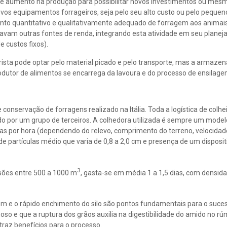
de aumento na produção para possibilitar novos investimentos ou mes
novos equipamentos forrageiros, seja pelo seu alto custo ou pelo peque
nto quantitativo e qualitativamente adequado de forragem aos animais
mejavam outras fontes de renda, integrando esta atividade em seu plane
 custos fixos).
rista pode optar pelo material picado e pelo transporte, mas a armaze
produtor de alimentos se encarrega da lavoura e do processo de ensilage
onservação de forragens realizado na Itália. Toda a logística de colhei
o por um grupo de terceiros. A colhedora utilizada é sempre um model
s por hora (dependendo do relevo, comprimento do terreno, velocidad
partículas médio que varia de 0,8 a 2,0 cm e presença de um disposit
3
sões entre 500 a 1000 m
, gasta-se em média 1 a 1,5 dias, com densid
m e o rápido enchimento do silo são pontos fundamentais para o suce
 e que a ruptura dos grãos auxilia na digestibilidade do amido no r
traz benefícios para o processo.