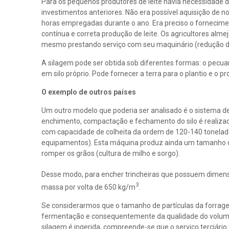
Para os pequenos produtores de leite havia necessidade 
investimentos anteriores. Não era possível aquisição de 
horas empregadas durante o ano. Era preciso o fornecime
contínua e correta produção de leite. Os agricultores al
mesmo prestando serviço com seu maquinário (redução de
A silagem pode ser obtida sob diferentes formas: o pecua
em silo próprio. Pode fornecer a terra para o plantio e o 
O exemplo de outros países
Um outro modelo que poderia ser analisado é o sistema de c
enchimento, compactação e fechamento do silo é realizad
com capacidade de colheita da ordem de 120-140 tonelada
equipamentos). Esta máquina produz ainda um tamanho de 
romper os grãos (cultura de milho e sorgo).
Desse modo, para encher trincheiras que possuem dimen
3
massa por volta de 650 kg/m
.
Se considerarmos que o tamanho de partículas da forrage
fermentação e consequentemente da qualidade do volumoso
silagem é ingerida, compreende-se que o serviço terciário 