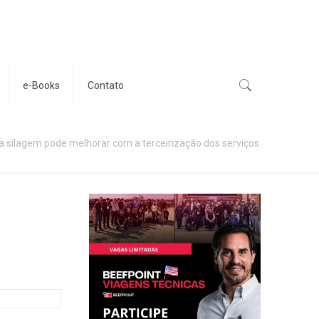
e-Books
Contato
a silagem pode melhorar com a terceirização dos serviços