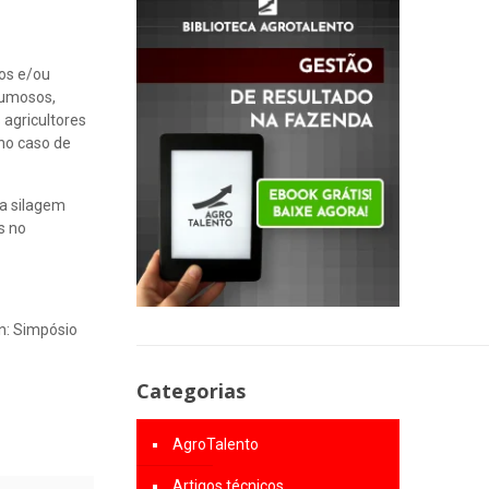
tos e/ou
lumosos,
agricultores
(no caso de
da silagem
s no
n: Simpósio
Categorias
AgroTalento
Artigos técnicos