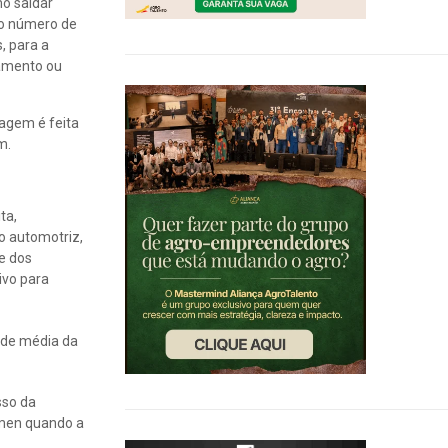
mo saldar
no número de
, para a
jamento ou
nagem é feita
m.
ta,
o automotriz,
e dos
ivo para
ade média da
sso da
úmen quando a