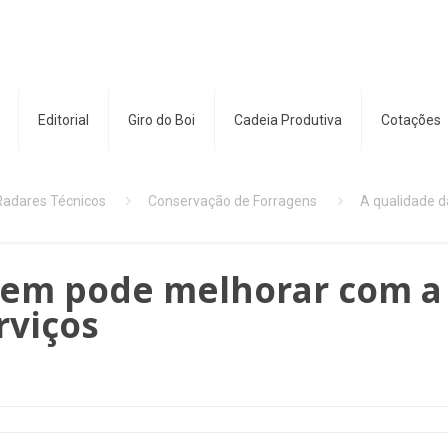
Editorial
Giro do Boi
Cadeia Produtiva
Cotações
Radares Técnicos
Conservação de Forragens
A qualidade d
agem pode melhorar com a
rviços