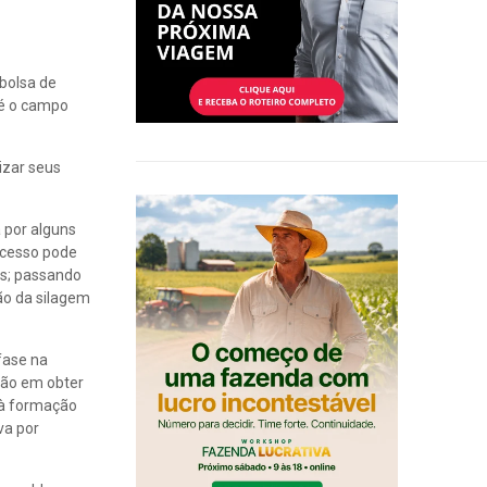
bolsa de
té o campo
izar seus
 por alguns
ocesso pode
ns; passando
o da silagem
fase na
ião em obter
u à formação
va por