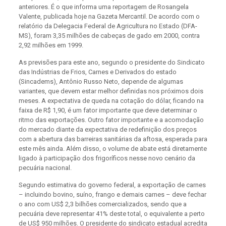
anteriores. É o que informa uma reportagem de Rosangela
Valente, publicada hoje na Gazeta Mercantil. De acordo com o
relatório da Delegacia Federal de Agricultura no Estado (DFA-
MS), foram 3,35 milhões de cabeças de gado em 2000, contra
2,92 milhões em 1999.
As previsões para este ano, segundo o presidente do Sindicato
das Indústrias de Frios, Carnes e Derivados do estado
(Sincadems), Antônio Russo Neto, depende de algumas
variantes, que devem estar melhor definidas nos próximos dois
meses. A expectativa de queda na cotação do dólar, ficando na
faixa de R$ 1,90, é um fator importante que deve determinar o
ritmo das exportações. Outro fator importante e a acomodação
do mercado diante da expectativa de redefinição dos preços
com a abertura das barreiras sanitárias da aftosa, esperada para
este mês ainda. Além disso, o volume de abate está diretamente
ligado à participação dos frigoríficos nesse novo cenário da
pecuária nacional.
Segundo estimativa do governo federal, a exportação de carnes
– incluindo bovino, suíno, frango e demais carnes – deve fechar
o ano com US$ 2,3 bilhões comercializados, sendo que a
pecuária deve representar 41% deste total, o equivalente a perto
de US$ 950 milhões. O presidente do sindicato estadual acredita