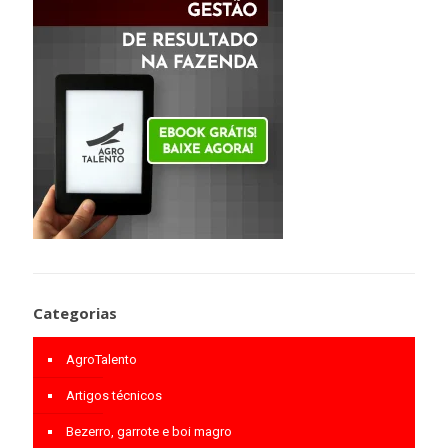
Categorias
AgroTalento
Artigos técnicos
Bezerro, garrote e boi magro