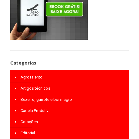
Categorias
AgroTalento
Artigos técnicos
Bezerro, garrote e boi magro
Cadeia Produtiva
Cotações
Editorial