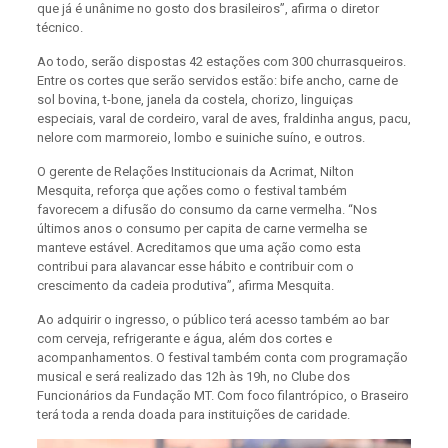
que já é unânime no gosto dos brasileiros”, afirma o diretor
técnico.
Ao todo, serão dispostas 42 estações com 300 churrasqueiros.
Entre os cortes que serão servidos estão: bife ancho, carne de
sol bovina, t-bone, janela da costela, chorizo, linguiças
especiais, varal de cordeiro, varal de aves, fraldinha angus, pacu,
nelore com marmoreio, lombo e suiniche suíno, e outros.
O gerente de Relações Institucionais da Acrimat, Nilton
Mesquita, reforça que ações como o festival também
favorecem a difusão do consumo da carne vermelha. “Nos
últimos anos o consumo per capita de carne vermelha se
manteve estável. Acreditamos que uma ação como esta
contribui para alavancar esse hábito e contribuir com o
crescimento da cadeia produtiva”, afirma Mesquita.
Ao adquirir o ingresso, o público terá acesso também ao bar
com cerveja, refrigerante e água, além dos cortes e
acompanhamentos. O festival também conta com programação
musical e será realizado das 12h às 19h, no Clube dos
Funcionários da Fundação MT. Com foco filantrópico, o Braseiro
terá toda a renda doada para instituições de caridade.