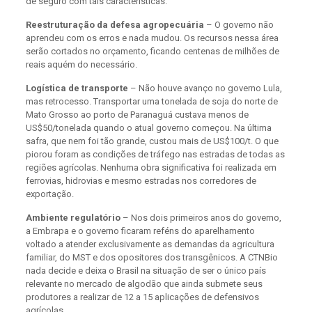
de seguro com tais características.
Reestruturação da defesa agropecuária
– O governo não
aprendeu com os erros e nada mudou. Os recursos nessa área
serão cortados no orçamento, ficando centenas de milhões de
reais aquém do necessário.
Logística de transporte
– Não houve avanço no governo Lula,
mas retrocesso. Transportar uma tonelada de soja do norte de
Mato Grosso ao porto de Paranaguá custava menos de
US$50/tonelada quando o atual governo começou. Na última
safra, que nem foi tão grande, custou mais de US$100/t. O que
piorou foram as condições de tráfego nas estradas de todas as
regiões agrícolas. Nenhuma obra significativa foi realizada em
ferrovias, hidrovias e mesmo estradas nos corredores de
exportação.
Ambiente regulatório
– Nos dois primeiros anos do governo,
a Embrapa e o governo ficaram reféns do aparelhamento
voltado a atender exclusivamente as demandas da agricultura
familiar, do MST e dos opositores dos transgênicos. A CTNBio
nada decide e deixa o Brasil na situação de ser o único país
relevante no mercado de algodão que ainda submete seus
produtores a realizar de 12 a 15 aplicações de defensivos
agrícolas.