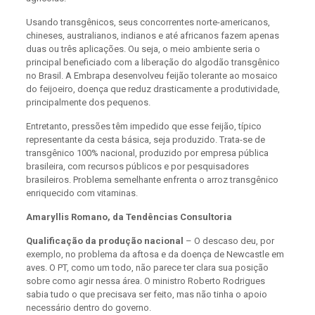
Usando transgênicos, seus concorrentes norte-americanos,
chineses, australianos, indianos e até africanos fazem apenas
duas ou três aplicações. Ou seja, o meio ambiente seria o
principal beneficiado com a liberação do algodão transgênico
no Brasil. A Embrapa desenvolveu feijão tolerante ao mosaico
do feijoeiro, doença que reduz drasticamente a produtividade,
principalmente dos pequenos.
Entretanto, pressões têm impedido que esse feijão, típico
representante da cesta básica, seja produzido. Trata-se de
transgênico 100% nacional, produzido por empresa pública
brasileira, com recursos públicos e por pesquisadores
brasileiros. Problema semelhante enfrenta o arroz transgênico
enriquecido com vitaminas.
Amaryllis Romano, da Tendências Consultoria
Qualificação da produção nacional
– O descaso deu, por
exemplo, no problema da aftosa e da doença de Newcastle em
aves. O PT, como um todo, não parece ter clara sua posição
sobre como agir nessa área. O ministro Roberto Rodrigues
sabia tudo o que precisava ser feito, mas não tinha o apoio
necessário dentro do governo.