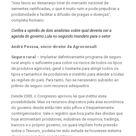
“Isso levou ao desarranjo total do mercado nacional de
sementes certificadas, o que é muito ruim e pode prejudicar a
produtividade e facilitar a difusão de pragas e doenças”,
completa Romano.
Confira a opinião de dois analistas sobre qual deveria ser a
agenda do governo Lula no segundo mandato para o setor
André Pessoa, sócio-diretor da Agroconsult
Seguro rural
– Implantar definitivamente programa de seguro
rural amplo o suficiente para cobrir os riscos de todos os tipos
de produtos agrícolas, geral o bastante para atingir todos os
tipos e tamanhos de produtores e irrestrito para atender a todas
as regiões do país. Para tanto, faz-se necessário subsídio ao
prêmio de seguro com recursos adequados.
Desde 2003, o Congresso aprovou lei que institui essa
possibilidade. Mas os recursos dispostos pela área econômica
do governo desde então têm sido pífios e freqüentemente
contingenciados. Vale o registro que boa parte das dívidas que
hoje atormentam produtores, indústrias de insumos, tradings,
bancos e o próprio governo, os quais impõem forte pressão
sobre o Tesouro, poderia ter sido evitada se houvesse sistema