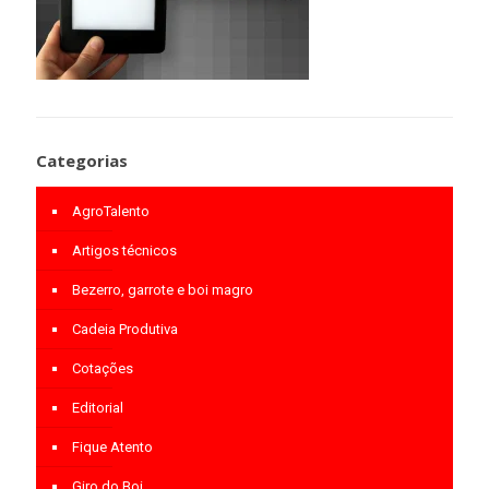
Categorias
AgroTalento
Artigos técnicos
Bezerro, garrote e boi magro
Cadeia Produtiva
Cotações
Editorial
Fique Atento
Giro do Boi