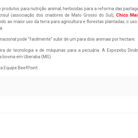
 produtos para nutrição animal, herbicidas para a reforma das pasta
isul (associação dos criadores de Mato Grosso do Sul),
Chico Mai
do ao maior uso da terra para agricultura e florestas plantadas, o uso
a.
acional pode “facilmente” subir de um para dois animais por hectare.
eira de tecnologia e de máquinas para a pecuária. A Expozebu Dinâ
ca bovina em Uberaba (MG).
la Equipe BeefPoint.