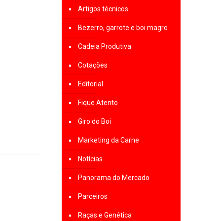
Artigos técnicos
Bezerro, garrote e boi magro
Cadeia Produtiva
Cotações
Editorial
Fique Atento
Giro do Boi
Marketing da Carne
Notícias
Panorama do Mercado
Parceiros
Raças e Genética