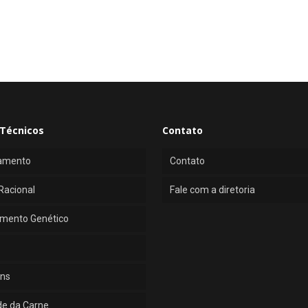
Técnicos
Contato
amento
Contato
Racional
Fale com a diretoria
mento Genético
ns
de da Carne