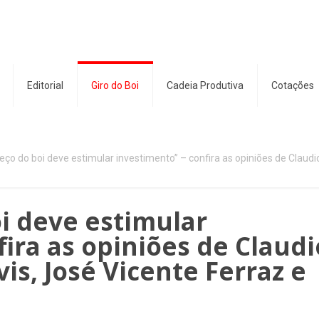
Editorial
Giro do Boi
Cadeia Produtiva
Cotações
reço do boi deve estimular investimento” – confira as opiniões de Claud
oi deve estimular
fira as opiniões de Claudi
is, José Vicente Ferraz e