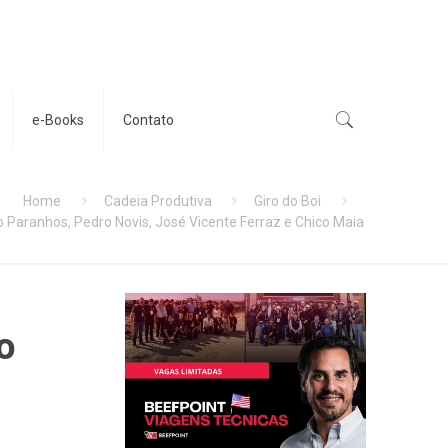
e-Books
Contato
Home
Cadeia Produtiva
Giro do Boi
io Paranhos, Pedro Novis, José Vicente Ferraz e Chico Maia
o