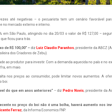
zes até negativas – o pecuarista tem um cenário favorável par
e no mercado externo e interno.
2% em São Paulo, atingindo no dia 20/03 o valor de R$ 127,00 – segu
que ficou para trás.
xo de R$ 100,00” –
diz
Luiz Claudio Paranhos
, presidente da ABCZ (
sileira dos Criadores de Zebu).
ade ao produtor para investir. Com a demanda aquecida no país e no ext
afra, em maio.
lta nos preços ao consumidor, pode limitar novos aumentos. A ofert
o boi.
vel do que em anos anteriores”
– diz
Pedro Novis
, presidente da 
 recente no preço do boi não é uma bolha, haverá aumento nos in
icente Ferraz
, da Informa Economics FNP.