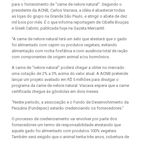
para o fornecimento de “carne de nelore natural”. Segundo o
presidente da ACNB, Carlos Viacava, a idéia é abastecer todas
as lojas do grupo na Grande São Paulo, e atingir o abate de dez
mil bois por mês. É o que informa reportagem de Cibelle Bouças
e Giseli Cabrini, publicada hoje na Gazeta Mercantil.
“A carne de nelore natural terá um selo que atestará que o gado
foi alimentado com capim ou produtos vegetais, evitando
alimentação com rocha fosfática e com ausência total de ração
com componentes de origem animal e/ou hormônios.
A carne de “nelore natural” poderá chegar a obter no mercado
uma cotação de 2% a 3% acima do valor atual. A ACNB pretende
lançar um projeto avaliado em R$ 5 milhões para divulgar o
programa da carne de nelore natural. Viacava espera que a carne
certificada chegue às gôndolas em dois meses.
“Neste período, a associação e o Fundo de Desenvolvimento da
Pecuária (Fundepec) estarão credenciando os fornecedores.”
O processo de credenciamento vai envolver por parte dos
fornecedores um termo de responsabilidade atestando que
aquele gado foi alimentado com produtos 100% vegetais.
Também será exigido que o animal tenha três anos, cobertura de