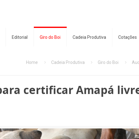
Editorial
Giro do Boi
Cadeia Produtiva
Cotações
Home
Cadeia Produtiva
Giro do Boi
Aud
ara certificar Amapá livr