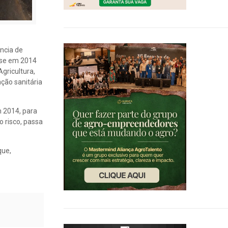
ência de
nse em 2014
gricultura,
ção sanitária
m 2014, para
o risco, passa
que,