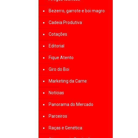
Bezerro, garrote e boi magro
Cadeia Produtiva
Cotações
Editorial
Fique Atento
Giro do Boi
Marketing da Carne
Notícias
Panorama do Mercado
Parceiros
Raças e Genética