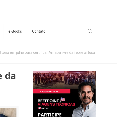
e-Books
Contato
itoria em julho para certificar Amapá livre da febre aftosa
e da