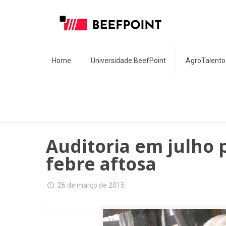
Home
Universidade BeefPoint
AgroTalento
Auditoria em julho p
febre aftosa
26 de março de 2015