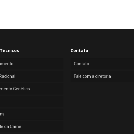
Técnicos
Contato
amento
Contato
Racional
Fale com a diretoria
mento Genético
ns
de da Carne