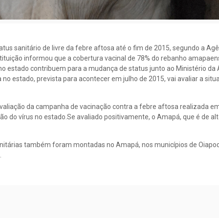
tus sanitário de livre da febre aftosa até o fim de 2015, segundo a Ag
stituição informou que a cobertura vacinal de 78% do rebanho amapae
 no estado contribuem para a mudança de status junto ao Ministério da A
 estado, prevista para acontecer em julho de 2015, vai avaliar a situa
avaliação da campanha de vacinação contra a febre aftosa realizada e
ão do vírus no estado.Se avaliado positivamente, o Amapá, que é de alt
s sanitárias também foram montadas no Amapá, nos municípios de Oiapo
.