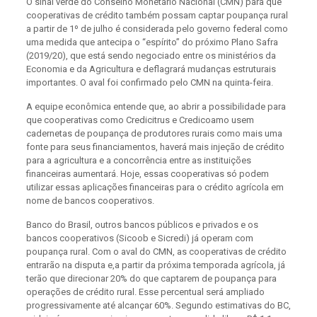
O sinal verde do Conselho Monetário Nacional (CMN) para que
cooperativas de crédito também possam captar poupança rural
a partir de 1º de julho é considerada pelo governo federal como
uma medida que antecipa o “espírito” do próximo Plano Safra
(2019/20), que está sendo negociado entre os ministérios da
Economia e da Agricultura e deflagrará mudanças estruturais
importantes. O aval foi confirmado pelo CMN na quinta-feira.
A equipe econômica entende que, ao abrir a possibilidade para
que cooperativas como Credicitrus e Credicoamo usem
cadernetas de poupança de produtores rurais como mais uma
fonte para seus financiamentos, haverá mais injeção de crédito
para a agricultura e a concorrência entre as instituições
financeiras aumentará. Hoje, essas cooperativas só podem
utilizar essas aplicações financeiras para o crédito agrícola em
nome de bancos cooperativos.
Banco do Brasil, outros bancos públicos e privados e os
bancos cooperativos (Sicoob e Sicredi) já operam com
poupança rural. Com o aval do CMN, as cooperativas de crédito
entrarão na disputa e,a partir da próxima temporada agrícola, já
terão que direcionar 20% do que captarem de poupança para
operações de crédito rural. Esse percentual será ampliado
progressivamente até alcançar 60%. Segundo estimativas do BC,