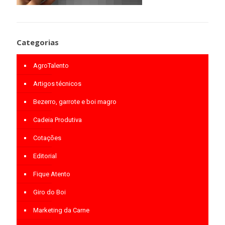
Categorias
AgroTalento
Artigos técnicos
Bezerro, garrote e boi magro
Cadeia Produtiva
Cotações
Editorial
Fique Atento
Giro do Boi
Marketing da Carne