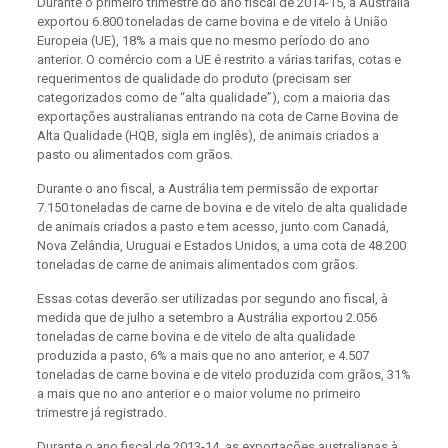
Durante o primeiro trimestre do ano fiscal de 2014-15, a Austrália
exportou 6.800 toneladas de carne bovina e de vitelo à União
Europeia (UE), 18% a mais que no mesmo período do ano
anterior. O comércio com a UE é restrito a várias tarifas, cotas e
requerimentos de qualidade do produto (precisam ser
categorizados como de “alta qualidade”), com a maioria das
exportações australianas entrando na cota de Carne Bovina de
Alta Qualidade (HQB, sigla em inglês), de animais criados a
pasto ou alimentados com grãos.
Durante o ano fiscal, a Austrália tem permissão de exportar
7.150 toneladas de carne de bovina e de vitelo de alta qualidade
de animais criados a pasto e tem acesso, junto com Canadá,
Nova Zelândia, Uruguai e Estados Unidos, a uma cota de 48.200
toneladas de carne de animais alimentados com grãos.
Essas cotas deverão ser utilizadas por segundo ano fiscal, à
medida que de julho a setembro a Austrália exportou 2.056
toneladas de carne bovina e de vitelo de alta qualidade
produzida a pasto, 6% a mais que no ano anterior, e 4.507
toneladas de carne bovina e de vitelo produzida com grãos, 31%
a mais que no ano anterior e o maior volume no primeiro
trimestre já registrado.
Durante o ano fiscal de 2013-14, as exportações australianas à