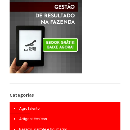
Categorias
AgroTalento
Artigos técnicos
Bezerro, garrote e boi magro