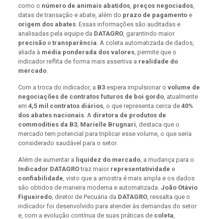
como o
número de animais abatidos
,
preços negociados
,
datas de transação e abate, além do
prazo de pagamento
e
origem dos abates
. Essas informações são auditadas e
analisadas pela equipe da
DATAGRO
, garantindo maior
precisão
e
transparência
. A coleta automatizada de dados,
aliada à
média ponderada dos valores
, permite que o
indicador reflita de forma mais assertiva a
realidade do
mercado
.
Com a troca do indicador, a
B3
espera impulsionar o
volume de
negociações de contratos futuros de boi gordo
, atualmente
em
4,5 mil contratos diários
, o que representa cerca de
40%
dos abates nacionais
. A
diretora de produtos de
commodities da B3
,
Marielle Brugnari
, destaca que o
mercado tem potencial para triplicar esse volume, o que seria
considerado saudável para o setor.
Além de aumentar a
liquidez do mercado
, a mudança para o
Indicador DATAGRO
traz maior
representatividade
e
confiabilidade
, visto que a amostra é mais ampla e os dados
são obtidos de maneira moderna e automatizada.
João Otávio
Figueiredo
, diretor de Pecuária da
DATAGRO
, ressalta que o
indicador foi desenvolvido para atender às demandas do setor
e, com a evolução contínua de suas práticas de
coleta
,