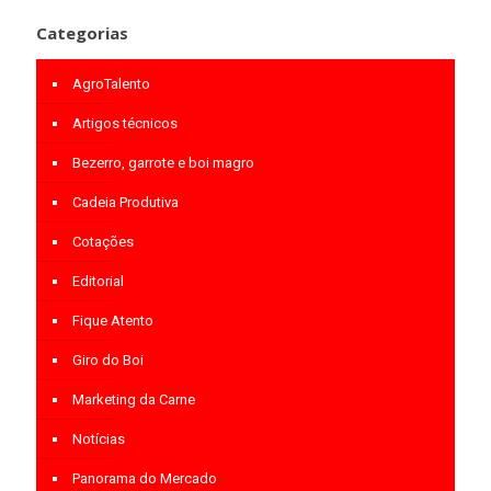
Categorias
AgroTalento
Artigos técnicos
Bezerro, garrote e boi magro
Cadeia Produtiva
Cotações
Editorial
Fique Atento
Giro do Boi
Marketing da Carne
Notícias
Panorama do Mercado