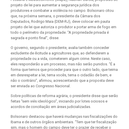
projeto de lei para aumentar a segurança jurídica dos
produtores e combater a violência no campo. Bolsonaro citou
que, na próxima semana, o presidente da Câmara dos
Deputados, Rodrigo Maia (DEM-RJ), deve colocar em pauta
projeto de lei que autoriza o produtor a portar arma de fogo em
todo o perímetro da propriedade. “A propriedade privada é
sagrada e ponto final”, disse.
O governo, segundo o presidente, avalia também conceder
excludente de ilicitude a agricultores que, ao defenderem a
propriedade ou a vida, cometerem algum crime. Neste caso,
eles responderão a um processo, mas não serão punidos. “É a
forma que temos que proceder para que o outro lado, que teima
em desrespeitar a lei, tema vocês, tema o cidadão de bem, e
não o contrário”, afirmou, acrescentando que a proposta deve
ser enviada ao Congresso Nacional.
Sobre políticas de reforma agrária, o presidente disse que serão
feitas “sem viés ideológico”, iniciando por lotes ociosos e
acordos de conciliação em áreas judicializadas.
Bolsonaro destacou que haverá mudanças nas fiscalizações do
Ibama e de outros órgãos ambientais. “Tem que ter fiscalização
sim, mas o homem do campo deve ter o prazer de receber o