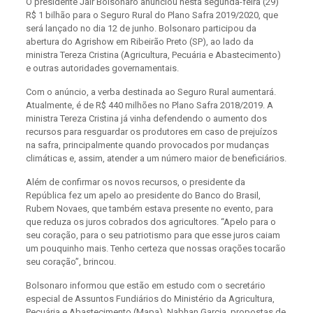
O presidente Jair Bolsonaro anunciou nesta segunda-feira (29)
R$ 1 bilhão para o Seguro Rural do Plano Safra 2019/2020, que
será lançado no dia 12 de junho. Bolsonaro participou da
abertura do Agrishow em Ribeirão Preto (SP), ao lado da
ministra Tereza Cristina (Agricultura, Pecuária e Abastecimento)
e outras autoridades governamentais.
Com o anúncio, a verba destinada ao Seguro Rural aumentará.
Atualmente, é de R$ 440 milhões no Plano Safra 2018/2019. A
ministra Tereza Cristina já vinha defendendo o aumento dos
recursos para resguardar os produtores em caso de prejuízos
na safra, principalmente quando provocados por mudanças
climáticas e, assim, atender a um número maior de beneficiários.
Além de confirmar os novos recursos, o presidente da
República fez um apelo ao presidente do Banco do Brasil,
Rubem Novaes, que também estava presente no evento, para
que reduza os juros cobrados dos agricultores. “Apelo para o
seu coração, para o seu patriotismo para que esse juros caiam
um pouquinho mais. Tenho certeza que nossas orações tocarão
seu coração”, brincou.
Bolsonaro informou que estão em estudo com o secretário
especial de Assuntos Fundiários do Ministério da Agricultura,
Pecuária e Abastecimento (Mapa), Nabhan Garcia, propostas de