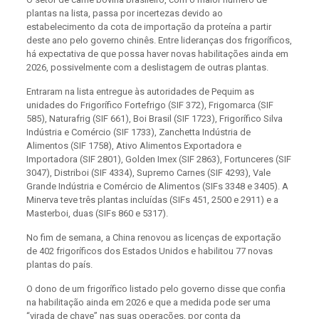
plantas na lista, passa por incertezas devido ao
estabelecimento da cota de importação da proteína a partir
deste ano pelo governo chinês. Entre lideranças dos frigoríficos,
há expectativa de que possa haver novas habilitações ainda em
2026, possivelmente com a deslistagem de outras plantas.
Entraram na lista entregue às autoridades de Pequim as
unidades do Frigorífico Fortefrigo (SIF 372), Frigomarca (SIF
585), Naturafrig (SIF 661), Boi Brasil (SIF 1723), Frigorífico Silva
Indústria e Comércio (SIF 1733), Zanchetta Indústria de
Alimentos (SIF 1758), Ativo Alimentos Exportadora e
Importadora (SIF 2801), Golden Imex (SIF 2863), Fortunceres (SIF
3047), Distriboi (SIF 4334), Supremo Carnes (SIF 4293), Vale
Grande Indústria e Comércio de Alimentos (SIFs 3348 e 3405). A
Minerva teve três plantas incluídas (SIFs 451, 2500 e 2911) e a
Masterboi, duas (SIFs 860 e 5317).
No fim de semana, a China renovou as licenças de exportação
de 402 frigoríficos dos Estados Unidos e habilitou 77 novas
plantas do país.
O dono de um frigorífico listado pelo governo disse que confia
na habilitação ainda em 2026 e que a medida pode ser uma
“virada de chave” nas suas operações, por conta da