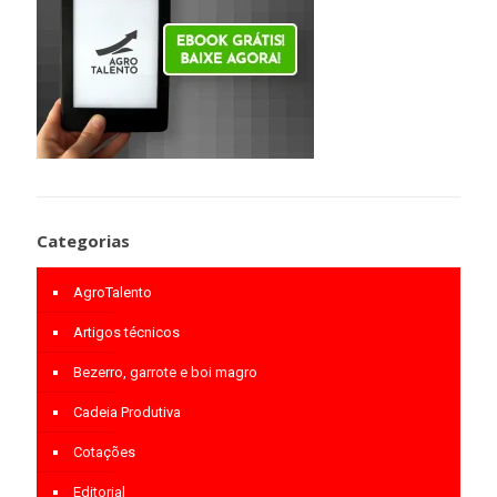
Categorias
AgroTalento
Artigos técnicos
Bezerro, garrote e boi magro
Cadeia Produtiva
Cotações
Editorial