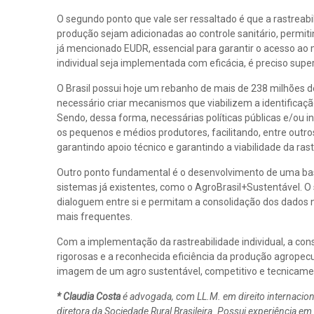
O segundo ponto que vale ser ressaltado é que a rastreab
produção sejam adicionadas ao controle sanitário, permit
já mencionado EUDR, essencial para garantir o acesso ao 
individual seja implementada com eficácia, é preciso supe
O Brasil possui hoje um rebanho de mais de 238 milhões d
necessário criar mecanismos que viabilizem a identificaçã
Sendo, dessa forma, necessárias políticas públicas e/ou
os pequenos e médios produtores, facilitando, entre outro
garantindo apoio técnico e garantindo a viabilidade da ras
Outro ponto fundamental é o desenvolvimento de uma bas
sistemas já existentes, como o AgroBrasil+Sustentável. O
dialoguem entre si e permitam a consolidação dos dados n
mais frequentes.
Com a implementação da rastreabilidade individual, a con
rigorosas e a reconhecida eficiência da produção agropecuá
imagem de um agro sustentável, competitivo e tecnicamen
* Claudia Costa
é advogada, com LL.M. em direito internacion
diretora da Sociedade Rural Brasileira. Possui experiência em