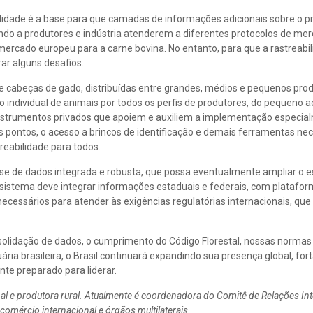
ilidade é a base para que camadas de informações adicionais sobre o p
indo a produtores e indústria atenderem a diferentes protocolos de me
mercado europeu para a carne bovina. No entanto, para que a rastreabi
rar alguns desafios.
e cabeças de gado, distribuídas entre grandes, médios e pequenos prod
o individual de animais por todos os perfis de produtores, do pequeno a
 instrumentos privados que apoiem e auxiliem a implementação especia
s pontos, o acesso a brincos de identificação e demais ferramentas nec
treabilidade para todos.
e de dados integrada e robusta, que possa eventualmente ampliar o 
 sistema deve integrar informações estaduais e federais, com platafo
ecessários para atender às exigências regulatórias internacionais, que
solidação de dados, o cumprimento do Código Florestal, nossas normas 
ria brasileira, o Brasil continuará expandindo sua presença global, for
te preparado para liderar.
al e produtora rural. Atualmente é coordenadora do Comitê de Relações Int
 comércio internacional e órgãos multilaterais.