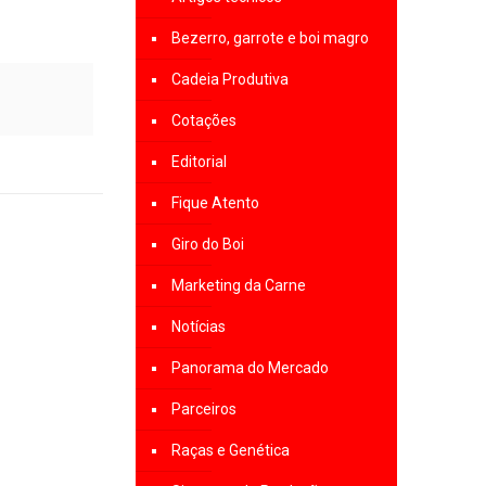
Bezerro, garrote e boi magro
Cadeia Produtiva
Cotações
Editorial
Fique Atento
Giro do Boi
Marketing da Carne
Notícias
Panorama do Mercado
Parceiros
Raças e Genética