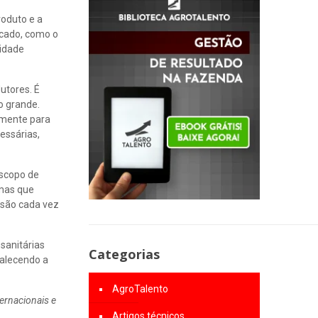
roduto e a
rcado, como o
lidade
utores. É
o grande.
lmente para
essárias,
escopo de
rmas que
 são cada vez
sanitárias
Categorias
talecendo a
AgroTalento
ernacionais e
Artigos técnicos