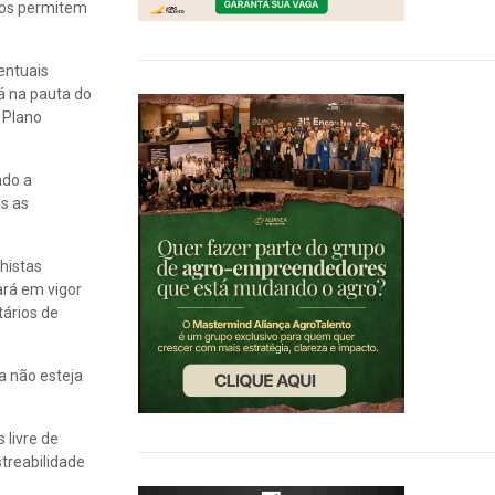
 nos permitem
entuais
á na pauta do
o Plano
ndo a
as as
histas
ará em vigor
tários de
a não esteja
 livre de
treabilidade