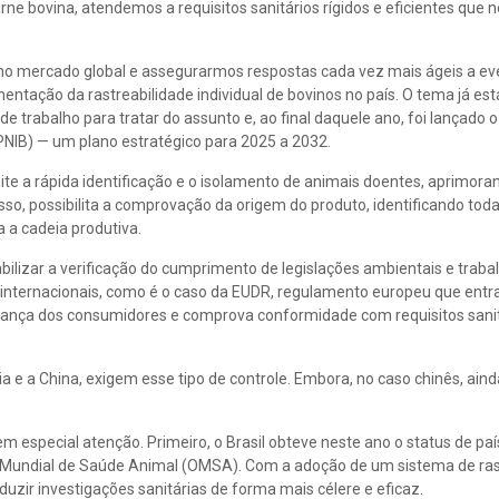
ne bovina, atendemos a requisitos sanitários rígidos e eficientes que
o mercado global e assegurarmos respostas cada vez mais ágeis a ev
ntação da rastreabilidade individual de bovinos no país. O tema já est
 de trabalho para tratar do assunto e, ao final daquele ano, foi lançado 
(PNIB) — um plano estratégico para 2025 a 2032.
ite a rápida identificação e o isolamento de animais doentes, aprimora
isso, possibilita a comprovação da origem do produto, identificando tod
 a cadeia produtiva.
bilizar a verificação do cumprimento de legislações ambientais e trabal
 internacionais, como é o caso da EUDR, regulamento europeu que entr
nfiança dos consumidores e comprova conformidade com requisitos sani
 e a China, exigem esse tipo de controle. Embora, no caso chinês, aind
 especial atenção. Primeiro, o Brasil obteve neste ano o status de país
 Mundial de Saúde Animal (OMSA). Com a adoção de um sistema de ras
duzir investigações sanitárias de forma mais célere e eficaz.