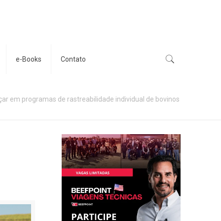
e-Books
Contato
nçar em programas de rastreabilidade individual de bovinos