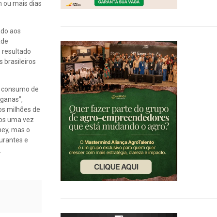
 ou mais dias
ado aos
ade
O resultado
 brasileiros
eu consumo de
eganas”,
os milhões de
nos uma vez
ney, mas o
aurantes e
.