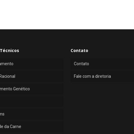
Técnicos
Contato
amento
Contato
Racional
Fale com a diretoria
mento Genético
ns
de da Carne