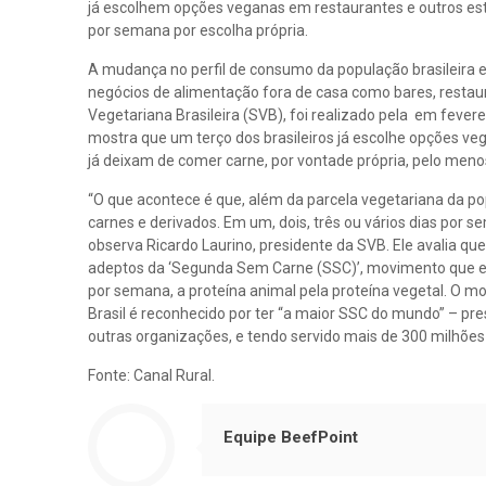
já escolhem opções veganas em restaurantes e outros e
por semana por escolha própria.
A mudança no perfil de consumo da população brasileira 
negócios de alimentação fora de casa como bares, restau
Vegetariana Brasileira (SVB), foi realizado pela em fevere
mostra que um terço dos brasileiros já escolhe opções ve
já deixam de comer carne, por vontade própria, pelo me
“O que acontece é que, além da parcela vegetariana da p
carnes e derivados. Em um, dois, três ou vários dias por 
observa Ricardo Laurino, presidente da SVB. Ele avalia q
adeptos da ‘Segunda Sem Carne (SSC)’, movimento que exi
por semana, a proteína animal pela proteína vegetal. O
Brasil é reconhecido por ter “a maior SSC do mundo” – pres
outras organizações, e tendo servido mais de 300 milhões
Fonte: Canal Rural.
Equipe BeefPoint