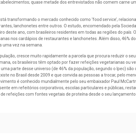
stabelecimentos; quase metade dos entrevistados não comem carne um
está transformando o mercado conhecido como ‘food service’, relacion
rantes, lanchonetes entre outros. O estudo, encomendado pela Socied
iro deste ano, com brasileiros residentes em todas as regiões do país. 
ganas nos cardápios de restaurantes e lanchonetes. Além disso, 46% dos
nos uma vez na semana.
opulação, cresce muito rapidamente a parcela que procura reduzir o s
semana, os brasileiros têm optado por fazer refeições vegetarianas ou v
ue uma parte desse universo (de 46% da população, segundo o Ipec) são 
ste no Brasil desde 2009 e que convida as pessoas a trocar, pelo me
 movimento é conhecido mundialmente pelo seu embaixador Paul McCart
ente em refeitórios corporativos, escolas particulares e públicas, rest
 de refeições com fontes vegetais de proteína desde o seu lançamento