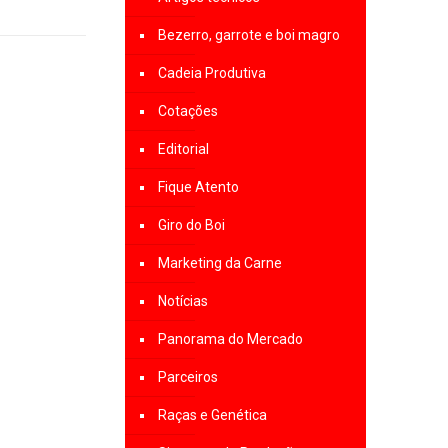
Bezerro, garrote e boi magro
Cadeia Produtiva
Cotações
Editorial
Fique Atento
Giro do Boi
Marketing da Carne
Notícias
Panorama do Mercado
Parceiros
Raças e Genética