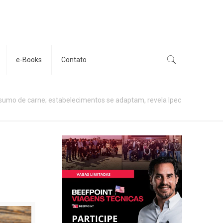
e-Books
Contato
sumo de carne; estabelecimentos se adaptam, revela Ipec