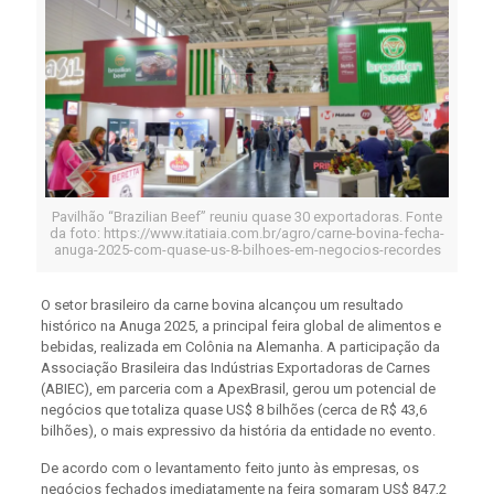
Pavilhão “Brazilian Beef” reuniu quase 30 exportadoras. Fonte
da foto: https://www.itatiaia.com.br/agro/carne-bovina-fecha-
anuga-2025-com-quase-us-8-bilhoes-em-negocios-recordes
O setor brasileiro da carne bovina alcançou um resultado
histórico na Anuga 2025, a principal feira global de alimentos e
bebidas, realizada em Colônia na Alemanha. A participação da
Associação Brasileira das Indústrias Exportadoras de Carnes
(ABIEC), em parceria com a ApexBrasil, gerou um potencial de
negócios que totaliza quase US$ 8 bilhões (cerca de R$ 43,6
bilhões), o mais expressivo da história da entidade no evento.
De acordo com o levantamento feito junto às empresas, os
negócios fechados imediatamente na feira somaram US$ 847,2