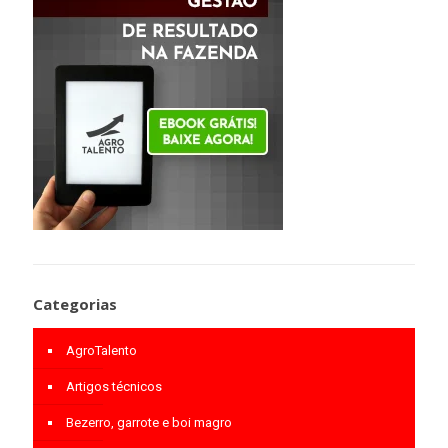
Categorias
AgroTalento
Artigos técnicos
Bezerro, garrote e boi magro