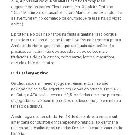
AFA, é possível ver que os atletas não ficaram apenas
degustando os cortes. Eles foram além. O goleiro Emiliano
“Dibu” Martínez e o atacante Lautaro Martínez, por exemplo, até
se aventuraram no comando da churrasqueira (assista ao vídeo
acima).
E proteína é o que não faltou na festa argentina. Isso porque
mais de 500 quilos de carne foram levados na bagagem para a
América do Norte, garantindo que os atuais campeões não
precisassem abrir mão dos assados e dos cortes mais
tradicionais do país vizinho, como vazio, lombo, matambre,
costela e bife de chorizo.
O ritual argentino
Os churrascos em meio a jogos e treinamentos não são
novidade na seleção argentina em Copas do Mundo. Em 2022,
no Catar, a AFA enviou cerca de 3,5 toneladas de carne para que
os jogadores tivessem momentos de descontração em meio à
tensão da disputa.
A estratégia deu resultado. Em 18 de dezembro, a equipe sul-
americana conquistou o tricampeonato mundial ao derrotar a
França nos pênaltis após uma das finais mais emocionantes da
história.