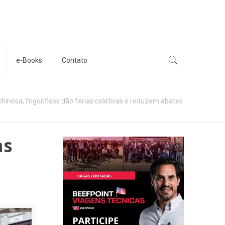
e-Books
Contato
hinesa, frigoríficos dão férias coletivas e reduzem abates
as