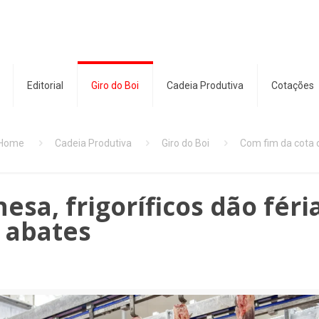
Editorial
Giro do Boi
Cadeia Produtiva
Cotações
Home
Cadeia Produtiva
Giro do Boi
Com fim da cota c
esa, frigoríficos dão féri
 abates