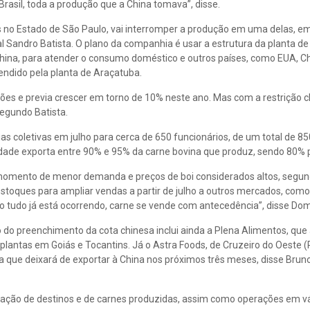
asil, toda a produção que a China tomava”, disse.
s no Estado de São Paulo, vai interromper a produção em uma delas, e
l Sandro Batista. O plano da companhia é usar a estrutura da planta d
hina, para atender o consumo doméstico e outros países, como EUA, Ch
endido pela planta de Araçatuba.
ões e previa crescer em torno de 10% neste ano. Mas com a restrição c
segundo Batista.
s coletivas em julho para cerca de 650 funcionários, de um total de 8
idade exporta entre 90% e 95% da carne bovina que produz, sendo 80% p
momento de menor demanda e preços de boi considerados altos, segund
toques para ampliar vendas a partir de julho a outros mercados, com
sso tudo já está ocorrendo, carne se vende com antecedência”, disse Do
 do preenchimento da cota chinesa inclui ainda a Plena Alimentos, que
 plantas em Goiás e Tocantins. Já o Astra Foods, de Cruzeiro do Oeste (
 que deixará de exportar à China nos próximos três meses, disse Brun
icação de destinos e de carnes produzidas, assim como operações em vá