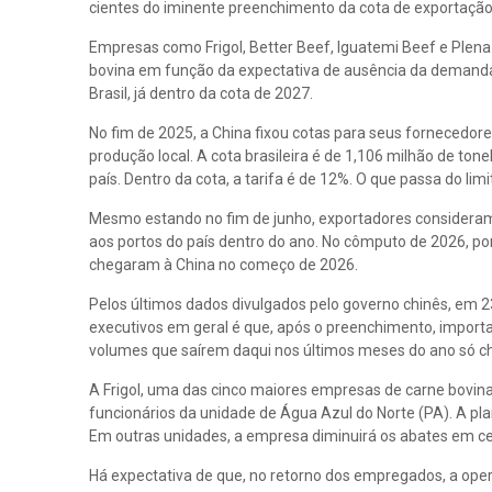
cientes do iminente preenchimento da cota de exportação a
Empresas como Frigol, Better Beef, Iguatemi Beef e Plen
bovina em função da expectativa de ausência da demanda
Brasil, já dentro da cota de 2027.
No fim de 2025, a China fixou cotas para seus fornecedore
produção local. A cota brasileira é de 1,106 milhão de to
país. Dentro da cota, a tarifa é de 12%. O que passa do li
Mesmo estando no fim de junho, exportadores consideram 
aos portos do país dentro do ano. No cômputo de 2026, po
chegaram à China no começo de 2026.
Pelos últimos dados divulgados pelo governo chinês, em 23
executivos em geral é que, após o preenchimento, import
volumes que saírem daqui nos últimos meses do ano só c
A Frigol, uma das cinco maiores empresas de carne bovina do
funcionários da unidade de Água Azul do Norte (PA). A pl
Em outras unidades, a empresa diminuirá os abates em cer
Há expectativa de que, no retorno dos empregados, a op