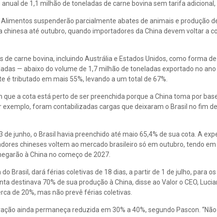
nual de 1,1 milhão de toneladas de carne bovina sem tarifa adicional, 
a Alimentos suspenderão parcialmente abates de animais e produção d
 chinesa até outubro, quando importadores da China devem voltar a c
s de carne bovina, incluindo Austrália e Estados Unidos, como forma de
neladas — abaixo do volume de 1,7 milhão de toneladas exportado no an
mite é tributado em mais 55%, levando a um total de 67%.
que a cota está perto de ser preenchida porque a China toma por bas
r exemplo, foram contabilizadas cargas que deixaram o Brasil no fim d
 de junho, o Brasil havia preenchido até maio 65,4% de sua cota. A exp
adores chineses voltem ao mercado brasileiro só em outubro, tendo em 
hegarão à China no começo de 2027.
 Brasil, dará férias coletivas de 18 dias, a partir de 1 de julho, para o
anta destinava 70% de sua produção à China, disse ao Valor o CEO, Luci
ca de 20%, mas não prevê férias coletivas.
eração ainda permaneça reduzida em 30% a 40%, segundo Pascon. “Não