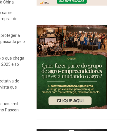
à China.
e carne
omprar do
 proteger a
o passado pelo
e o que chega
e 2025 e só
ectativa de
vista que
s quase mil
ano Pascon.