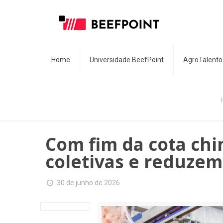
Home
Universidade BeefPoint
AgroTalento
Com fim da cota chin
coletivas e reduzem
30 de junho de 2026