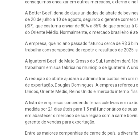
conseguimos encaixar em outros mercados, externo e no Br
A Better Beef, dona de duas unidades de abate de bovino
de 20 de julho a 10 de agosto, segundo o gerente comercia
(SP), que costuma enviar de 80% a 85% do que produz à C
do Oriente Médio. Normalmente, o mercado brasileiro é at
A empresa, que no ano passado faturou cerca de R$ 3 bilh
trabalha com perspectiva de repetir o resultado de 2025, 
A Iguatemi Beef, de Mato Grosso do Sul, também dará féria
trabalham em sua fábrica no município de Iguatemi. A un
A redução do abate ajudará a administrar custos em um 
de exportação, Douglas Domingues. A empresa reforçou es
Unidos, Oriente Médio, Reino Unido e mercado interno. “I
A lista de empresas concedendo férias coletivas em razão
medida por 21 dias úteis para 1,5 mil funcionários de suas
em abastecer o mercado de sua região com a carne bovina
gerente de vendas para exportação.
Entre as maiores companhias de carne do país, a diversif