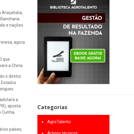
m Araçatuba,
e Rancharia
ile e nações
hinesa, agora
50 que
ara a China.
o o diretor
o Estados
mingues.
 adotará a
PR), aposta
Categorias
o Cunha,
AgroTalento
rios países,
Artigos técnicos