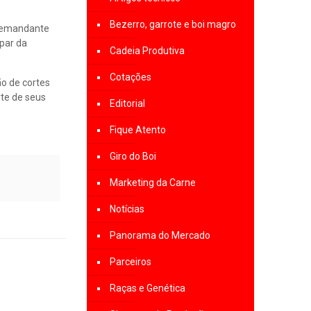
Bezerro, garrote e boi magro
 demandante
 par da
Cadeia Produtiva
Cotações
o de cortes
rte de seus
Editorial
Fique Atento
Giro do Boi
Marketing da Carne
Notícias
Panorama do Mercado
Parceiros
Raças e Genética