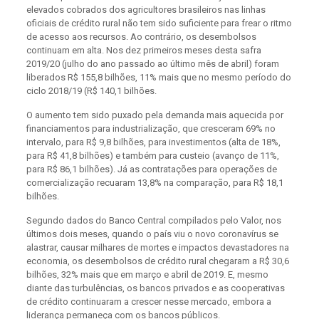
elevados cobrados dos agricultores brasileiros nas linhas
oficiais de crédito rural não tem sido suficiente para frear o ritmo
de acesso aos recursos. Ao contrário, os desembolsos
continuam em alta. Nos dez primeiros meses desta safra
2019/20 (julho do ano passado ao último mês de abril) foram
liberados R$ 155,8 bilhões, 11% mais que no mesmo período do
ciclo 2018/19 (R$ 140,1 bilhões.
O aumento tem sido puxado pela demanda mais aquecida por
financiamentos para industrialização, que cresceram 69% no
intervalo, para R$ 9,8 bilhões, para investimentos (alta de 18%,
para R$ 41,8 bilhões) e também para custeio (avanço de 11%,
para R$ 86,1 bilhões). Já as contratações para operações de
comercialização recuaram 13,8% na comparação, para R$ 18,1
bilhões.
Segundo dados do Banco Central compilados pelo Valor, nos
últimos dois meses, quando o país viu o novo coronavírus se
alastrar, causar milhares de mortes e impactos devastadores na
economia, os desembolsos de crédito rural chegaram a R$ 30,6
bilhões, 32% mais que em março e abril de 2019. E, mesmo
diante das turbulências, os bancos privados e as cooperativas
de crédito continuaram a crescer nesse mercado, embora a
liderança permaneça com os bancos públicos.