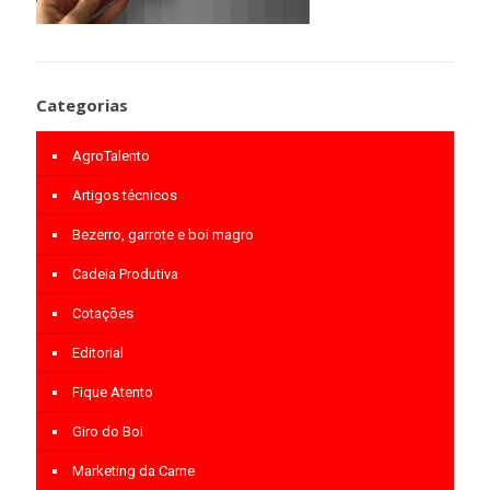
Categorias
AgroTalento
Artigos técnicos
Bezerro, garrote e boi magro
Cadeia Produtiva
Cotações
Editorial
Fique Atento
Giro do Boi
Marketing da Carne