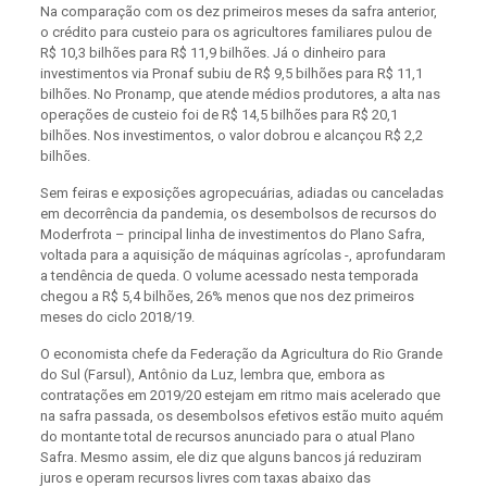
Na comparação com os dez primeiros meses da safra anterior,
o crédito para custeio para os agricultores familiares pulou de
R$ 10,3 bilhões para R$ 11,9 bilhões. Já o dinheiro para
investimentos via Pronaf subiu de R$ 9,5 bilhões para R$ 11,1
bilhões. No Pronamp, que atende médios produtores, a alta nas
operações de custeio foi de R$ 14,5 bilhões para R$ 20,1
bilhões. Nos investimentos, o valor dobrou e alcançou R$ 2,2
bilhões.
Sem feiras e exposições agropecuárias, adiadas ou canceladas
em decorrência da pandemia, os desembolsos de recursos do
Moderfrota – principal linha de investimentos do Plano Safra,
voltada para a aquisição de máquinas agrícolas -, aprofundaram
a tendência de queda. O volume acessado nesta temporada
chegou a R$ 5,4 bilhões, 26% menos que nos dez primeiros
meses do ciclo 2018/19.
O economista chefe da Federação da Agricultura do Rio Grande
do Sul (Farsul), Antônio da Luz, lembra que, embora as
contratações em 2019/20 estejam em ritmo mais acelerado que
na safra passada, os desembolsos efetivos estão muito aquém
do montante total de recursos anunciado para o atual Plano
Safra. Mesmo assim, ele diz que alguns bancos já reduziram
juros e operam recursos livres com taxas abaixo das