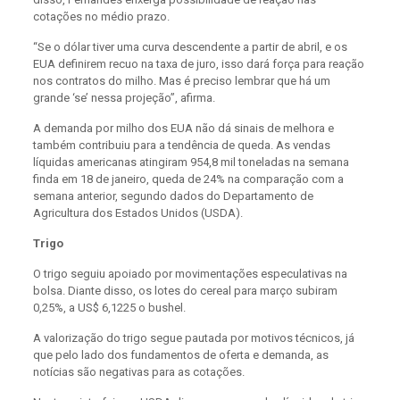
cotações no médio prazo.
“Se o dólar tiver uma curva descendente a partir de abril, e os
EUA definirem recuo na taxa de juro, isso dará força para reação
nos contratos do milho. Mas é preciso lembrar que há um
grande ‘se’ nessa projeção”, afirma.
A demanda por milho dos EUA não dá sinais de melhora e
também contribuiu para a tendência de queda. As vendas
líquidas americanas atingiram 954,8 mil toneladas na semana
finda em 18 de janeiro, queda de 24% na comparação com a
semana anterior, segundo dados do Departamento de
Agricultura dos Estados Unidos (USDA).
Trigo
O trigo seguiu apoiado por movimentações especulativas na
bolsa. Diante disso, os lotes do cereal para março subiram
0,25%, a US$ 6,1225 o bushel.
A valorização do trigo segue pautada por motivos técnicos, já
que pelo lado dos fundamentos de oferta e demanda, as
notícias são negativas para as cotações.