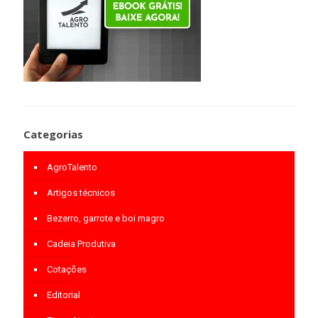
Categorias
AgroTalento
Artigos técnicos
Bezerro, garrote e boi magro
Cadeia Produtiva
Cotações
Editorial