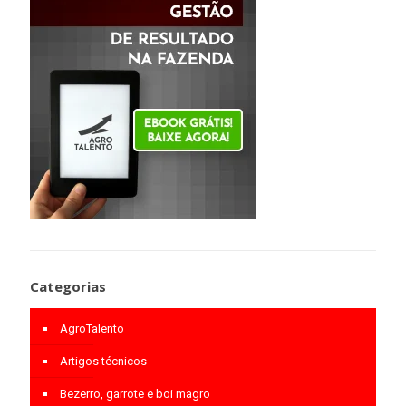
Categorias
AgroTalento
Artigos técnicos
Bezerro, garrote e boi magro