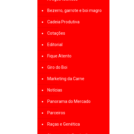
Bezerro, garrote e boi magro
Cadeia Produtiva
Cotações
Editorial
Fique Atento
Giro do Boi
Marketing da Carne
Notícias
Panorama do Mercado
Parceiros
Raças e Genética