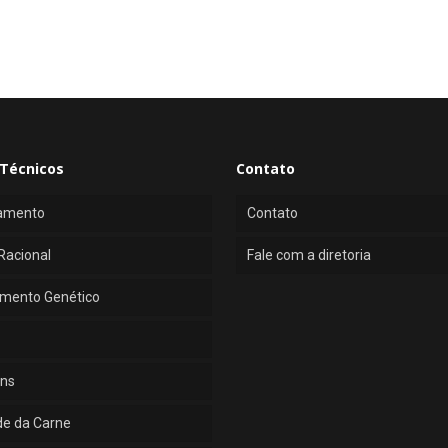
Técnicos
Contato
amento
Contato
Racional
Fale com a diretoria
mento Genético
ns
de da Carne