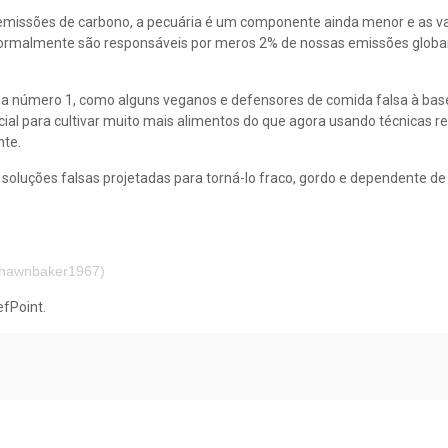
 emissões de carbono, a pecuária é um componente ainda menor e as v
normalmente são responsáveis por meros 2% de nossas emissões globa
a número 1, como alguns veganos e defensores de comida falsa à bas
 para cultivar muito mais alimentos do que agora usando técnicas re
te.
e soluções falsas projetadas para torná-lo fraco, gordo e dependente d
shawnbaker1967)
efPoint.