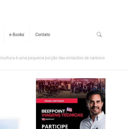
e-Books
Contato
ricultura é uma pequena porção das emissões de carbono