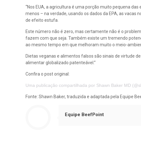
“Nos EUA, a agricultura é uma porção muito pequena das
menos – na verdade, usando os dados da EPA, as vacas 
de efeito estufa.
Este número não é zero, mas certamente não é o problem
fazem com que seja. Também existe um tremendo potencial
ao mesmo tempo em que melhoram muito o meio-ambien
Dietas veganas e alimentos falsos são sinais de virtude d
alimentar globalizado patenteável.”
Confira o post original:
Uma publicação compartilhada por Shawn Baker MD (@
Fonte: Shawn Baker, traduzida e adaptada pela Equipe Be
Equipe BeefPoint