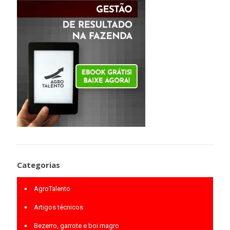
Categorias
AgroTalento
Artigos técnicos
Bezerro, garrote e boi magro