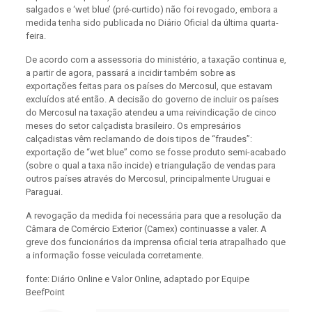
salgados e ‘wet blue’ (pré-curtido) não foi revogado, embora a
medida tenha sido publicada no Diário Oficial da última quarta-
feira.
De acordo com a assessoria do ministério, a taxação continua e,
a partir de agora, passará a incidir também sobre as
exportações feitas para os países do Mercosul, que estavam
excluídos até então. A decisão do governo de incluir os países
do Mercosul na taxação atendeu a uma reivindicação de cinco
meses do setor calçadista brasileiro. Os empresários
calçadistas vêm reclamando de dois tipos de “fraudes”:
exportação de “wet blue” como se fosse produto semi-acabado
(sobre o qual a taxa não incide) e triangulação de vendas para
outros países através do Mercosul, principalmente Uruguai e
Paraguai.
A revogação da medida foi necessária para que a resolução da
Câmara de Comércio Exterior (Camex) continuasse a valer. A
greve dos funcionários da imprensa oficial teria atrapalhado que
a informação fosse veiculada corretamente.
fonte: Diário Online e Valor Online, adaptado por Equipe
BeefPoint