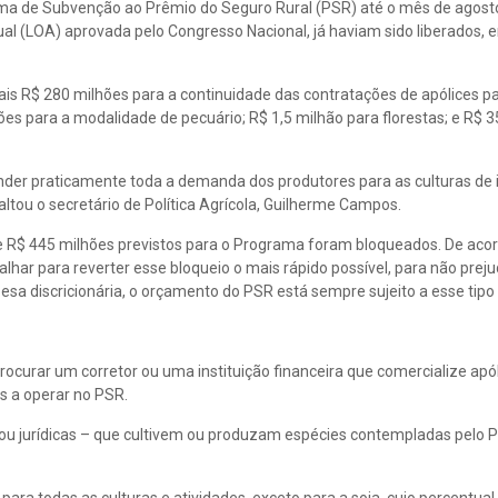
ama de Subvenção ao Prêmio do Seguro Rural (PSR) até o mês de agost
nual (LOA) aprovada pelo Congresso Nacional, já haviam sido liberados,
mais R$ 280 milhões para a continuidade das contratações de apólices p
hões para a modalidade de pecuário; R$ 1,5 milhão para florestas; e R$ 
er praticamente toda a demanda dos produtores para as culturas de 
altou o secretário de Política Agrícola, Guilherme Campos.
 de R$ 445 milhões previstos para o Programa foram bloqueados. De aco
lhar para reverter esse bloqueio o mais rápido possível, para não preju
esa discricionária, o orçamento do PSR está sempre sujeito a esse tipo 
rocurar um corretor ou uma instituição financeira que comercialize apó
s a operar no PSR.
s ou jurídicas – que cultivem ou produzam espécies contempladas pelo 
ra todas as culturas e atividades, exceto para a soja, cujo percentual