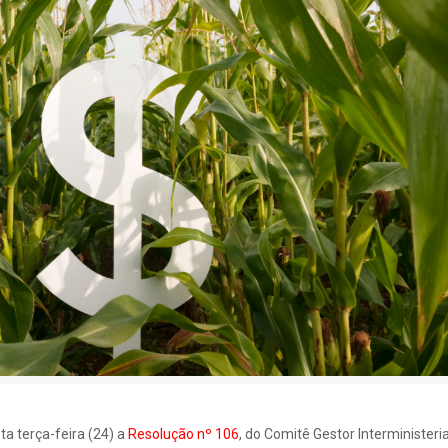
ta terça-feira (24) a
Resolução nº 106
, do Comitê Gestor Interministeri