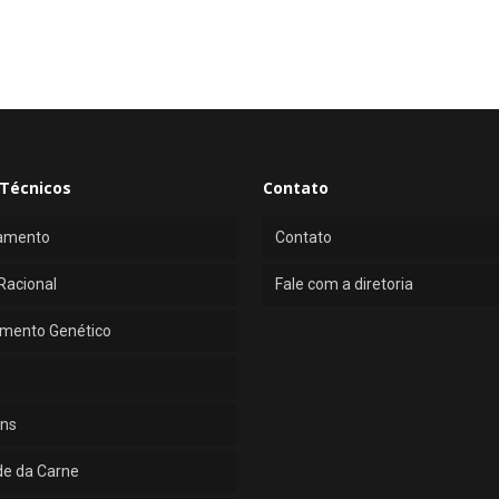
Técnicos
Contato
amento
Contato
Racional
Fale com a diretoria
mento Genético
ns
de da Carne