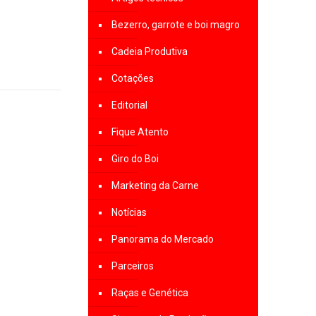
Bezerro, garrote e boi magro
Cadeia Produtiva
Cotações
Editorial
Fique Atento
Giro do Boi
Marketing da Carne
Notícias
Panorama do Mercado
Parceiros
Raças e Genética