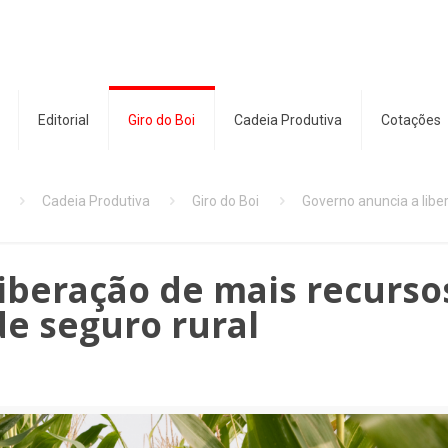
Editorial
Giro do Boi
Cadeia Produtiva
Cotações
Cadeia Produtiva
Giro do Boi
Governo anuncia a libe
iberação de mais recurso
de seguro rural