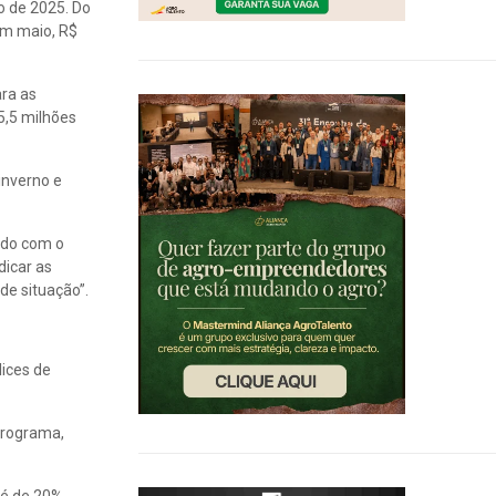
o de 2025. Do
 em maio, R$
ara as
35,5 milhões
inverno e
rdo com o
dicar as
de situação”.
lices de
Programa,
 é de 20%.