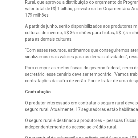
Rural, que aprovou a distribuição do orçamento do Progr
valor total de R$ 1 bilhão, previsto na Lei Orçamentária A
179 milhões.
A partir de junho, serão disponibilizados aos produtores 
culturas de inverno; R$ 36 milhões para frutas; R$ 7,5 mil
para as demais culturas.
“Com esses recursos, estimamos que conseguiremos atend
sinalizamos mais valores para as demais atividades”, ress
Para cumprir as metas fiscais do governo federal, cerca
secretário, esse cenário deve ser temporário. “Vamos traba
contratações da safra de verão. Por se tratar de uma desp
Contratação
O produtor interessado em contratar o seguro rural deve p
seguro rural. Atualmente, 17 seguradoras estão habilitada
O seguro rural é destinado a produtores – pessoas física
independentemente do acesso ao crédito rural.
O percentual de subvenção ao prêmio está fixado em 40% pa