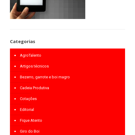
Categorias
AgroTalento
Artigos técnicos
Bezerro, garrote e boi magro
Cadeia Produtiva
Cotações
Editorial
Fique Atento
Giro do Boi