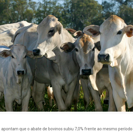
5 apontam que o abate de bovinos subiu 7,0% frente ao mesmo período