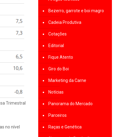
Bezerro, garrote e boi magro
Cadeia Produtiva
Cotações
Editorial
Fique Atento
Giro do Boi
Marketing da Carne
Notícias
isa Trimestral
Panorama do Mercado
Parceiros
as no nível
Raças e Genética