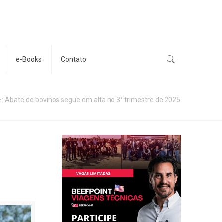
e-Books
Contato
E: Abate de bovinos segue em alta no 3° trimestre de 2025