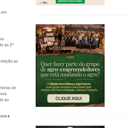
% em
ssa
ão ao 2º
relação ao
teiras de
Essa
ão ao
 cru e