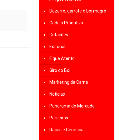
Bezerro, garrote e boi magro
Cadeia Produtiva
Cotações
Editorial
Fique Atento
Giro do Boi
Marketing da Carne
Notícias
Panorama do Mercado
Parceiros
Raças e Genética