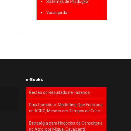
Sistemas de Produção
Vaca gorda
e-Books
Gestão do Resultado na Fazenda
Guia Completo: Marketing Que Funciona
no AGRO, Mesmo em Tempos de Crise
Estratégia para Negócios de Consultoria
no Agro, por Miguel Cavalcanti