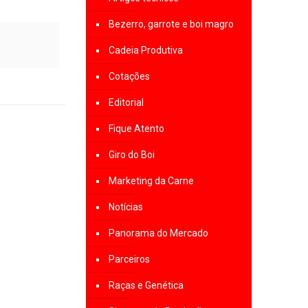
Bezerro, garrote e boi magro
Cadeia Produtiva
Cotações
Editorial
Fique Atento
Giro do Boi
Marketing da Carne
Notícias
Panorama do Mercado
Parceiros
Raças e Genética