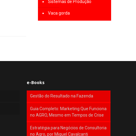
Sistemas de Produção
Vaca gorda
e-Books
Gestão do Resultado na Fazenda
Guia Completo: Marketing Que Funciona
no AGRO, Mesmo em Tempos de Crise
Estratégia para Negócios de Consultoria
no Agro, por Miguel Cavalcanti