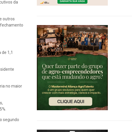
cutivos da
e outros
o fechamento
 de 1,1
esidente
ria no maior
s,
,5%.
 no segundo