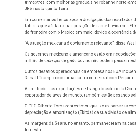
trimestres, com melhorias graduais no rebanho norte-amer
JBS nesta quinta-feira.
Em comentários feitos após a divulgação dos resultados 
fatores que afetam sua operação de carne bovina nos EUA
da fronteira com o México em maio, devido à ocorrência d
“A situação mexicana é obviamente relevante”, disse Wesle
Os governos mexicano e americano estão em negociações pa
milhão de cabeças de gado bovino não podem passar ne
Outros desafios operacionais da empresa nos EUA incluem
Donald Trump iniciou uma guerra comercial com Pequim.
As restrições às exportações de frango brasileiro da Chin
exportador de aves do mundo, também estão pesando sobr
O CEO Gilberto Tomazoni estimou que, se as barreiras come
depreciação e amortização (Ebitda) da sua divisão de ali
As margens da Seara, no entanto, permaneceram na casa do
trimestre.