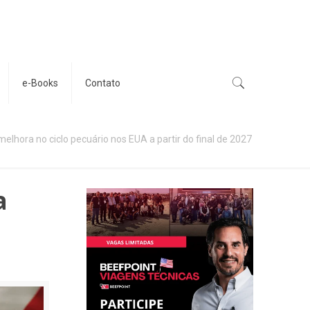
e-Books
Contato
elhora no ciclo pecuário nos EUA a partir do final de 2027
a