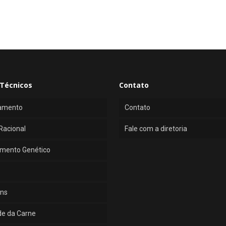
Técnicos
Contato
amento
Contato
Racional
Fale com a diretoria
mento Genético
ns
de da Carne