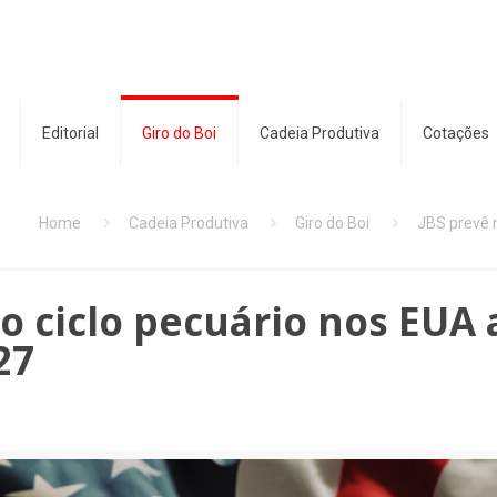
Editorial
Giro do Boi
Cadeia Produtiva
Cotações
Home
Cadeia Produtiva
Giro do Boi
JBS prevê m
o ciclo pecuário nos EUA 
27