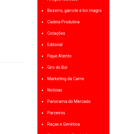
Bezerro, garrote e boi magro
Cadeia Produtiva
Cotações
Editorial
Fique Atento
Giro do Boi
Marketing da Carne
Notícias
Panorama do Mercado
Parceiros
Raças e Genética