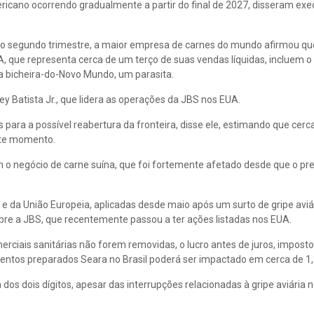
icano ocorrendo gradualmente a partir do final de 2027, disseram exe
do segundo trimestre, a maior empresa de carnes do mundo afirmou qu
, que representa cerca de um terço de suas vendas líquidas, incluem 
a bicheira-do-Novo Mundo, um parasita.
y Batista Jr., que lidera as operações da JBS nos EUA.
ra a possível reabertura da fronteira, disse ele, estimando que cerca
ste momento.
 o negócio de carne suína, que foi fortemente afetado desde que o pr
a e da União Europeia, aplicadas desde maio após um surto de gripe aviá
e a JBS, que recentemente passou a ter ações listadas nos EUA.
rciais sanitárias não forem removidas, o lucro antes de juros, imposto
mentos preparados Seara no Brasil poderá ser impactado em cerca de 1
s dois dígitos, apesar das interrupções relacionadas à gripe aviária