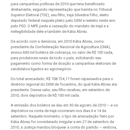
para campanhas políticas de 2010 que teria beneficiado
diretamente, segundo representação que tramita no Tribunal
Superior Eleitoral (TSE), seu filho, Irajá Silvestre Filho, eleito
deputado federal naquele pleito pelo DEM e reeleito neste ano
pelo PSD. O MPE pede a cassação do mandato de Irajá e a
inelegibilidade dele e também de Kátia Abreu.
De acordo com a denúncia, em 2010 Kátia Abreu, como
presidente da Confederação Nacional da Agricultura (CNA),
enviou 600 mil boletos de cobrança, no valor de R$ 100 cada,
para produtores rurais de todo o país, solicitando seu
pagamento como forma de doação a campanhas eleitorais de
candidatos ligados ao agronegócio.
Do total arrecadado, R$ 708.724,17 foram repassados para o
diretório regional do DEM de Tocantins, do qual Kátia Abreu era
presidente. Desse valor, seu filho recebeu, em setembro de
2010, dois depósitos de R$ 100 mil cada.
A emissão dos boletos se deu em 30 de agosto de 2010 — e os
depósitos na conta de Irajá ocorreram nos dias 6 e 14 de
setembro. Naquele momento, o tipo de arrecadação feito por
Kátia Abreu foi considerado irregular e em 27 de setembro de
2010, a Justiça mandou bloquear a conta do partido — embora,