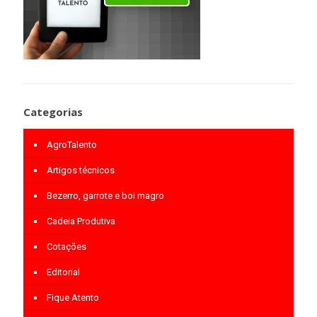
Categorias
AgroTalento
Artigos técnicos
Bezerro, garrote e boi magro
Cadeia Produtiva
Cotações
Editorial
Fique Atento