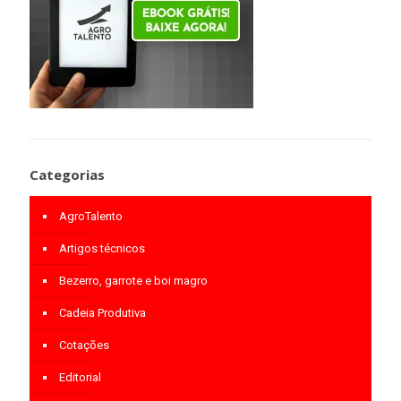
Categorias
AgroTalento
Artigos técnicos
Bezerro, garrote e boi magro
Cadeia Produtiva
Cotações
Editorial