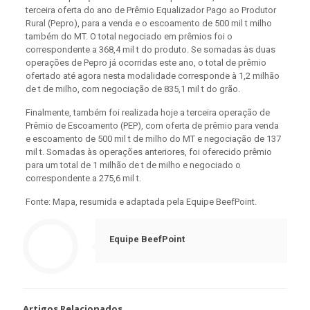
terceira oferta do ano de Prêmio Equalizador Pago ao Produtor
Rural (Pepro), para a venda e o escoamento de 500 mil t milho
também do MT. O total negociado em prêmios foi o
correspondente a 368,4 mil t do produto. Se somadas às duas
operações de Pepro já ocorridas este ano, o total de prêmio
ofertado até agora nesta modalidade corresponde à 1,2 milhão
de t de milho, com negociação de 835,1 mil t do grão.
Finalmente, também foi realizada hoje a terceira operação de
Prêmio de Escoamento (PEP), com oferta de prêmio para venda
e escoamento de 500 mil t de milho do MT e negociação de 137
mil t. Somadas às operações anteriores, foi oferecido prêmio
para um total de 1 milhão de t de milho e negociado o
correspondente a 275,6 mil t.
Fonte: Mapa, resumida e adaptada pela Equipe BeefPoint.
Equipe BeefPoint
Artigos Relacionados