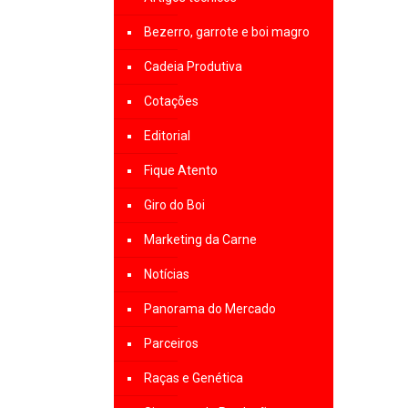
Bezerro, garrote e boi magro
Cadeia Produtiva
Cotações
Editorial
Fique Atento
Giro do Boi
Marketing da Carne
Notícias
Panorama do Mercado
Parceiros
Raças e Genética