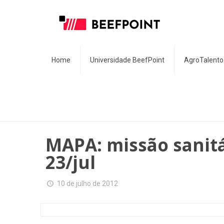
Home
Universidade BeefPoint
AgroTalento
MAPA: missão sanitár
23/jul
10 de julho de 2012