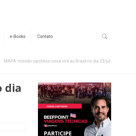
e-Books
Contato
MAPA: missão sanitária russa virá ao Brasil no dia 23/jul
o dia