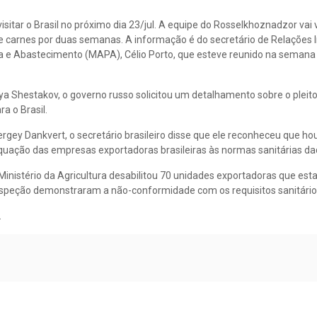
itar o Brasil no próximo dia 23/jul. A equipe do Rosselkhoznadzor vai v
e carnes por duas semanas. A informação é do secretário de Relações I
ária e Abastecimento (MAPA), Célio Porto, que esteve reunido na sema
Ilya Shestakov, o governo russo solicitou um detalhamento sobre o pleit
a o Brasil.
ergey Dankvert, o secretário brasileiro disse que ele reconheceu que h
equação das empresas exportadoras brasileiras às normas sanitárias da
inistério da Agricultura desabilitou 70 unidades exportadoras que es
 inspeção demonstraram a não-conformidade com os requisitos sanitário
.