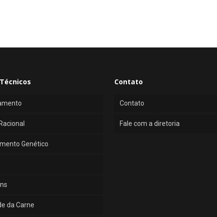
Técnicos
Contato
amento
Contato
Racional
Fale com a diretoria
mento Genético
ns
de da Carne