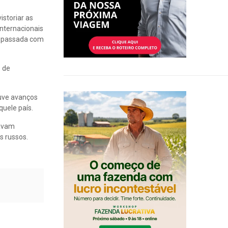
istoriar as
nternacionais
na passada com
o de
ouve avanços
quele país.
tavam
s russos.