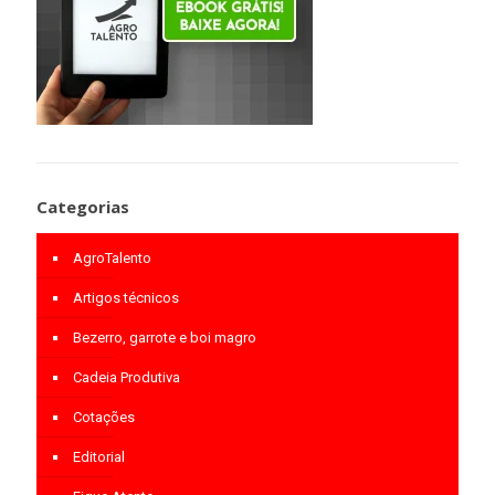
Categorias
AgroTalento
Artigos técnicos
Bezerro, garrote e boi magro
Cadeia Produtiva
Cotações
Editorial