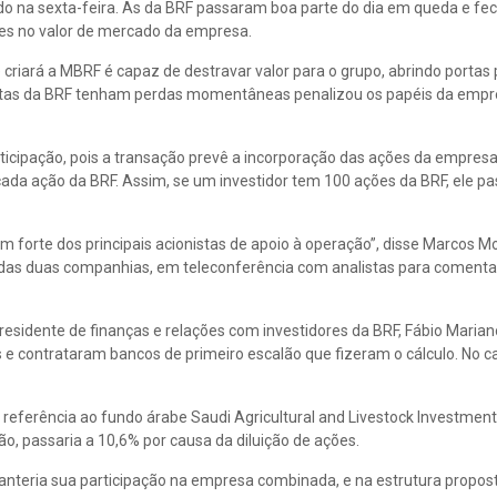
do na sexta-feira. As da BRF passaram boa parte do dia em queda e f
ões no valor de mercado da empresa.
criará a MBRF é capaz de destravar valor para o grupo, abrindo portas
onistas da BRF tenham perdas momentâneas penalizou os papéis da emp
rticipação, pois a transação prevê a incorporação das ações da empresa
ada ação da BRF. Assim, se um investidor tem 100 ações da BRF, ele pa
m forte dos principais acionistas de apoio à operação”, disse Marcos Mo
 das duas companhias, em teleconferência com analistas para comenta
presidente de finanças e relações com investidores da BRF, Fábio Mariano
e contrataram bancos de primeiro escalão que fizeram o cálculo. No ca
 referência ao fundo árabe Saudi Agricultural and Livestock Investme
ão, passaria a 10,6% por causa da diluição de ações.
manteria sua participação na empresa combinada, e na estrutura propo