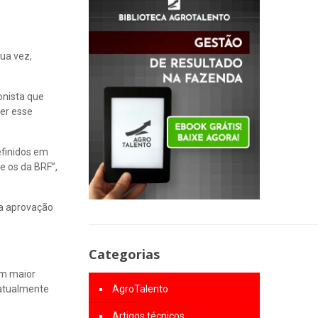
ua vez,
onista que
cer esse
efinidos em
e os da BRF”,
 a aprovação
Categorias
om maior
 atualmente
AgroTalento
Artigos técnicos