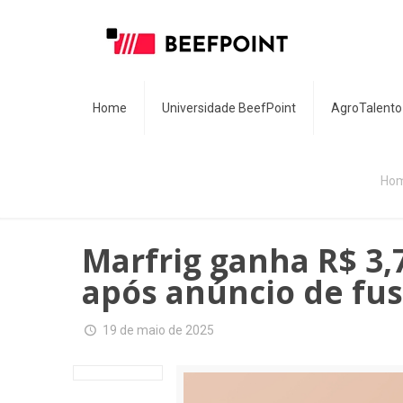
Home
Universidade BeefPoint
AgroTalento
Ho
Marfrig ganha R$ 3,
após anúncio de fu
19 de maio de 2025