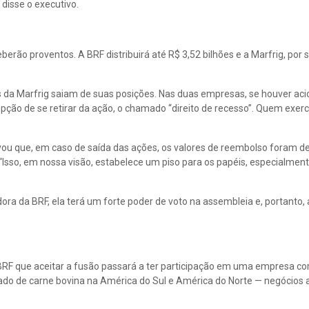
 disse o executivo.
ão proventos. A BRF distribuirá até R$ 3,52 bilhões e a Marfrig, por s
 da Marfrig saiam de suas posições. Nas duas empresas, se houver aci
ção de se retirar da ação, o chamado “direito de recesso”. Quem exer
vou que, em caso de saída das ações, os valores de reembolso foram d
 “Isso, em nossa visão, estabelece um piso para os papéis, especialment
dora da BRF, ela terá um forte poder de voto na assembleia e, portanto,
 BRF que aceitar a fusão passará a ter participação em uma empresa c
cado de carne bovina na América do Sul e América do Norte — negócios