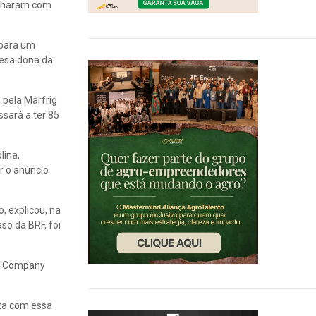
echaram com
 para um
resa dona da
 pela Marfrig
ssará a ter 85
lina,
r o anúncio
, explicou, na
so da BRF, foi
nt Company
sta com essa