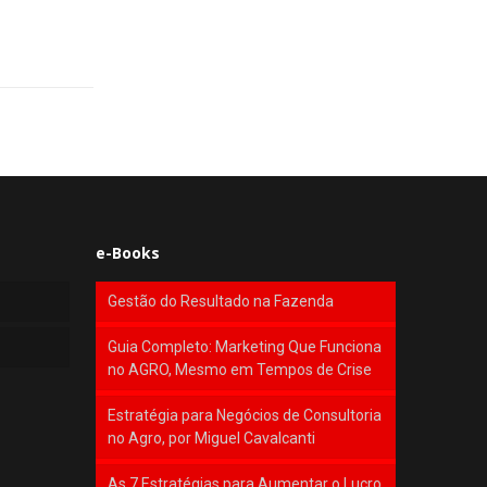
e-Books
Gestão do Resultado na Fazenda
Guia Completo: Marketing Que Funciona
no AGRO, Mesmo em Tempos de Crise
Estratégia para Negócios de Consultoria
no Agro, por Miguel Cavalcanti
As 7 Estratégias para Aumentar o Lucro