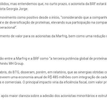
lidos, mas entendemos que, no curto prazo, o acionista da BRF estar
lista Georgia Jorge.
o movimento como positivo desde o início, “considerando que a companhi
 e de diversificação de proteínas, elevando sua participação na compa
peracional”.
amento de valor para os acionistas da Marfrig, bem como uma redução 
ão entre a Marfrig e a BRF como “a terceira potência global de proteínas
hinês WH Group.
abris, do BTG, disseram, porém, em relatório, que as sinergias obtidas 
F preveem uma economia anual de R$ 485 milhões com integração de cad
 comerciais. O principal impacto viria da eficiência fiscal, com valor p
pós maior clareza sobre a adesão dos acionistas minoritários e estrut