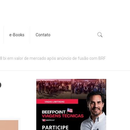
e-Books
Contato
78 bi em valor de mercado após anúncio de fusão com BRF
o