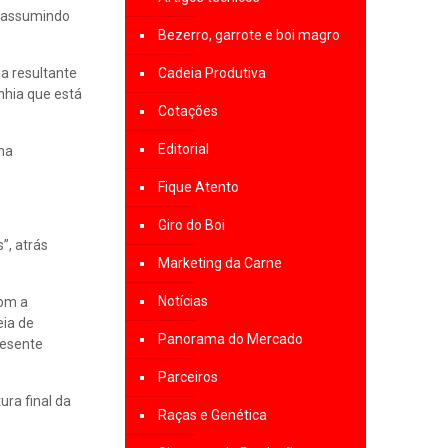
á assumindo
Bezerro, garrote e boi magro
a resultante
Cadeia Produtiva
nhia que está
Cotações
Editorial
na
Fique Atento
Giro do Boi
”, atrás
Marketing da Carne
Notícias
com a
eia de
Panorama do Mercado
resente
Parceiros
ura final da
Raças e Genética