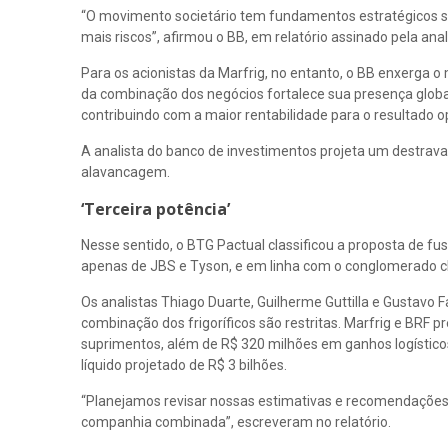
“O movimento societário tem fundamentos estratégicos só
mais riscos”, afirmou o BB, em relatório assinado pela ana
Para os acionistas da Marfrig, no entanto, o BB enxerga 
da combinação dos negócios fortalece sua presença global
contribuindo com a maior rentabilidade para o resultado o
A analista do banco de investimentos projeta um destrav
alavancagem.
‘Terceira potência’
Nesse sentido, o BTG Pactual classificou a proposta de fus
apenas de JBS e Tyson, e em linha com o conglomerado c
Os analistas Thiago Duarte, Guilherme Guttilla e Gustavo F
combinação dos frigoríficos são restritas. Marfrig e BR
suprimentos, além de R$ 320 milhões em ganhos logísticos e
líquido projetado de R$ 3 bilhões.
“Planejamos revisar nossas estimativas e recomendações a
companhia combinada”, escreveram no relatório.