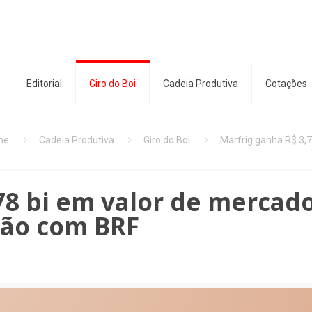
Editorial
Giro do Boi
Cadeia Produtiva
Cotações
me
Cadeia Produtiva
Giro do Boi
Marfrig ganha R$ 3,
78 bi em valor de mercad
são com BRF