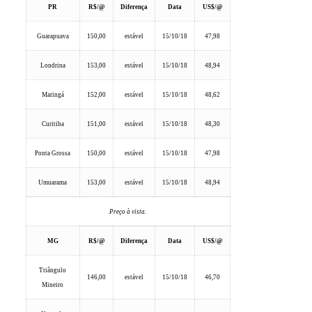
PR
R$/@
Diferença
Data
US$/@
Guarapuava
150,00
estável
15/10/18
47,98
Londrina
153,00
estável
15/10/18
48,94
Maringá
152,00
estável
15/10/18
48,62
Curitiba
151,00
estável
15/10/18
48,30
Ponta Grossa
150,00
estável
15/10/18
47,98
Umuarama
153,00
estável
15/10/18
48,94
Preço à vista.
MG
R$/@
Diferença
Data
US$/@
Triângulo
146,00
estável
15/10/18
46,70
Mineiro