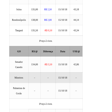
Juína
135,00
R$ 2,50
15/10/18
43,18
Rondonópolis
138,00
R$ 2,00
15/10/18
44,14
Tangará
135,50
-R$ 0,50
15/10/18
43,34
Preço à vista.
GO
R$/@
Diferença
Data
US$/@
Senador
134,00
-R$ 3,50
15/10/18
42,86
Canedo
Mineiros
–
–
15/10/18
–
Palmeiras de
–
–
15/10/18
–
Goiás
Preço à vista.