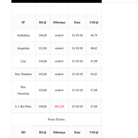
SP
R$/@
Diferença
Data
US$/@
Andradina
146,00
estável
15/10/18
46,70
Araçatuba
152,00
estável
15/10/18
48,62
Lins
150,00
estável
15/10/18
47,98
Pres. Prudente
142,00
estável
15/10/18
45,42
Pres.
150,00
estável
15/10/18
47,98
Venceslau
S. J. Rio Preto
149,00
-R$ 3,00
15/10/18
47,66
Prazo 30 dias.
MS
R$/@
Diferença
Data
US$/@