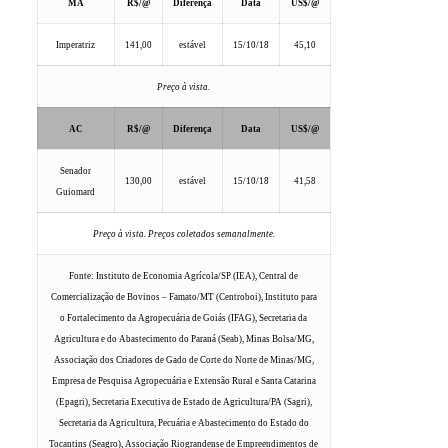
MA
R$/@
Diferença
Data
US$/@
Imperatriz
141,00
estável
15/10/18
45,10
Preço à vista.
AC
R$/@
Diferença
Data
US$/@
Senador
130,00
estável
15/10/18
41,58
Guiomard
Preço à vista. Preços coletados semanalmente.
Fonte: Instituto de Economia Agrícola/SP (IEA), Central de
Comercialização de Bovinos – Famato/MT (Centroboi), Instituto para
o Fortalecimento da Agropecuária de Goiás (IFAG), Secretaria da
Agricultura e do Abastecimento do Paraná (Seab), Minas Bolsa/MG,
Associação dos Criadores de Gado de Corte do Norte de Minas/MG,
Empresa de Pesquisa Agropecuária e Extensão Rural e Santa Catarina
(Epagri), Secretaria Executiva de Estado de Agricultura/PA (Sagri),
Secretaria da Agricultura, Pecuária e Abastecimento do Estado do
Tocantins (Seagro), Associação Riograndense de Empreendimentos de