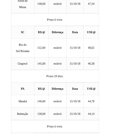
Norte de
148,00
estável
15/10/18
47,34
Minas
Preço à vista.
SC
R$/@
Diferença
Data
US$/@
Rio do
152,00
estável
15/10/18
48,62
Sul/Ibirama
Chapecó
145,00
estável
15/10/18
46,38
Prazo 20 dias.
PA
R$/@
Diferença
Data
US$/@
Marabá
140,00
estável
15/10/18
44,78
Redenção
138,00
estável
15/10/18
44,14
Preço à vista.