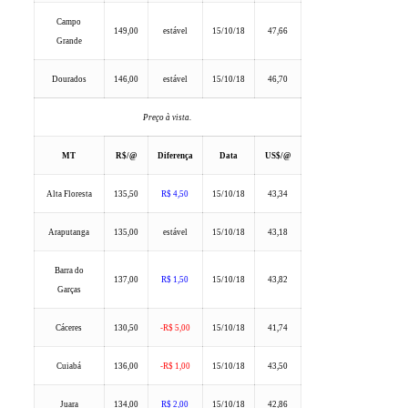
Campo
149,00
estável
15/10/18
47,66
Grande
Dourados
146,00
estável
15/10/18
46,70
Preço à vista.
MT
R$/@
Diferença
Data
US$/@
Alta Floresta
135,50
R$ 4,50
15/10/18
43,34
Araputanga
135,00
estável
15/10/18
43,18
Barra do
137,00
R$ 1,50
15/10/18
43,82
Garças
Cáceres
130,50
-R$ 5,00
15/10/18
41,74
Cuiabá
136,00
-R$ 1,00
15/10/18
43,50
Juara
134,00
R$ 2,00
15/10/18
42,86