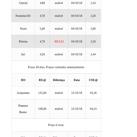
Central
4,80
estável
04/10/18
1,54
Fronteira SO
4,70
estável
04/10/18
1,50
Norte
5,00
estável
04/10/18
1,60
Pelotas
4,70
-R$ 0,05
04/10/18
1,50
Sul
4,50
estável
04/10/18
1,44
Prazo 30 dias. Preços coletados semanalmente.
RO
R$/@
Diferença
Data
US$/@
Ariquemes
135,00
estável
15/10/18
43,18
Pimenta
138,00
estável
15/10/18
44,14
Bueno
Preço à vista.