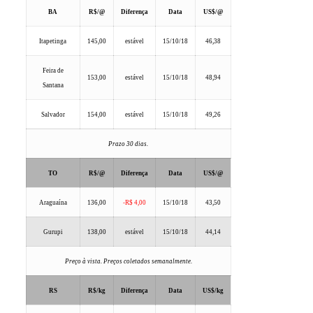
BA
R$/@
Diferença
Data
US$/@
Itapetinga
145,00
estável
15/10/18
46,38
Feira de
153,00
estável
15/10/18
48,94
Santana
Salvador
154,00
estável
15/10/18
49,26
Prazo 30 dias.
TO
R$/@
Diferença
Data
US$/@
Araguaína
136,00
-R$ 4,00
15/10/18
43,50
Gurupi
138,00
estável
15/10/18
44,14
Preço à vista. Preços coletados semanalmente.
RS
R$/kg
Diferença
Data
US$/kg