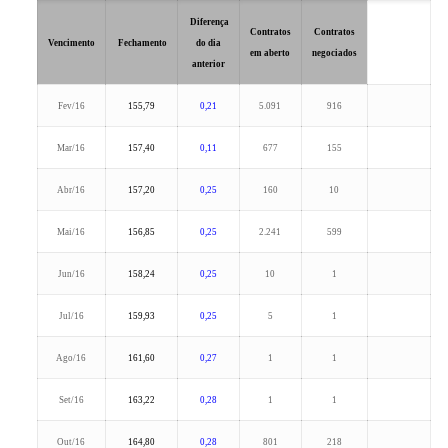
Diferença
Contratos
Contratos
Vencimento
Fechamento
do dia
em aberto
negociados
anterior
Fev/16
155,79
0,21
5.091
916
Mar/16
157,40
0,11
677
155
Abr/16
157,20
0,25
160
10
Mai/16
156,85
0,25
2.241
599
Jun/16
158,24
0,25
10
1
Jul/16
159,93
0,25
5
1
Ago/16
161,60
0,27
1
1
Set/16
163,22
0,28
1
1
Out/16
164,80
0,28
801
218