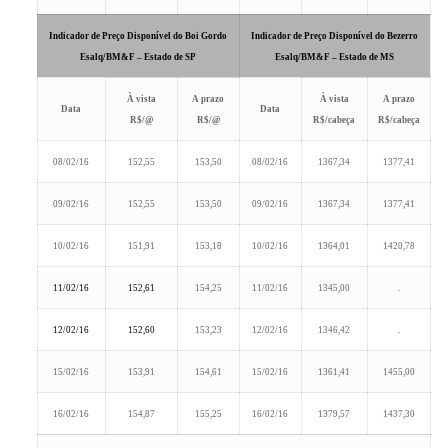
Indicador de Preço Disponível do Boi Gordo
Indicador de Preço Disponível do Bezerro
Esalq/BM&F – Estado de SP
Esalq/BM&F – Estado de MS
À vista
A prazo
À vista
A prazo
Data
Data
R$/@
R$/@
R$/cabeça
R$/cabeça
08/02/16
152,55
153,50
08/02/16
1367,34
1377,41
09/02/16
152,55
153,50
09/02/16
1367,34
1377,41
10/02/16
151,91
153,18
10/02/16
1364,01
1420,78
11/02/16
152,61
154,25
11/02/16
1345,00
.
12/02/16
152,60
153,23
12/02/16
1346,42
.
15/02/16
153,91
154,61
15/02/16
1361,41
1455,00
16/02/16
154,87
155,25
16/02/16
1379,57
1437,30