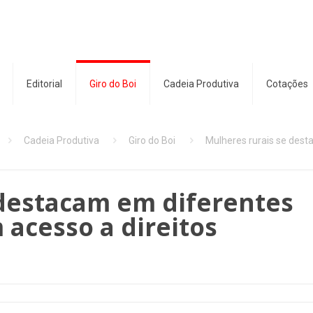
Editorial
Giro do Boi
Cadeia Produtiva
Cotações
Cadeia Produtiva
Giro do Boi
Mulheres rurais se dest
 destacam em diferentes
 acesso a direitos