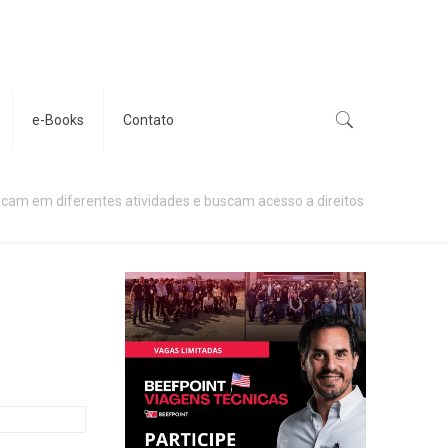
e-Books
Contato
acam em diferentes atividades e buscam acesso a direitos