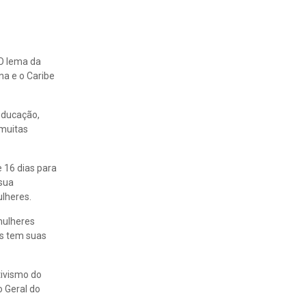
 O lema da
na e o Caribe
educação,
 muitas
 16 dias para
sua
ulheres.
mulheres
es tem suas
tivismo do
o Geral do