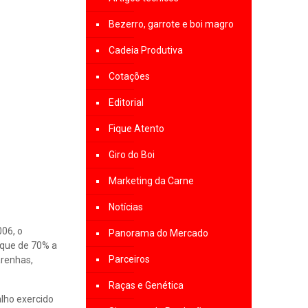
Bezerro, garrote e boi magro
Cadeia Produtiva
Cotações
Editorial
Fique Atento
Giro do Boi
Marketing da Carne
Notícias
006, o
Panorama do Mercado
 que de 70% a
Parceiros
arenhas,
Raças e Genética
alho exercido