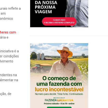
rais reflete a
o em
econômico
lheres com
ária e
niciativa é a
ver condições
olvimento
endentes na
alimentar na
ação, de