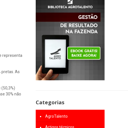
ue representa
 pretas. As
e (50,3%)
ase 30% não
Categorias
AgroTalento
Artigos técnicos