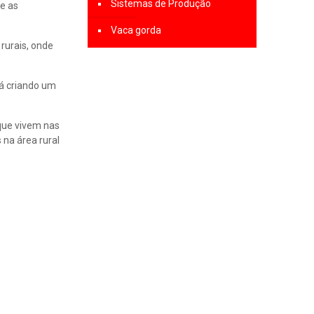
Sistemas de Produção
 e as
Vaca gorda
rurais, onde
tá criando um
que vivem nas
 na área rural