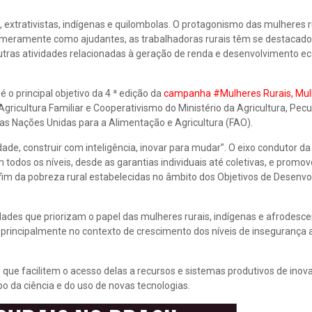
 extrativistas, indígenas e quilombolas. O protagonismo das mulheres ru
 meramente como ajudantes, as trabalhadoras rurais têm se destacad
outras atividades relacionadas à geração de renda e desenvolvimento 
 o principal objetivo da 4 ª edição da
campanha #Mulheres Rurais, Mu
 Agricultura Familiar e Cooperativismo do Ministério da Agricultura, Pecu
s Nações Unidas para a Alimentação e Agricultura (FAO).
 construir com inteligência, inovar para mudar”. O eixo condutor da i
m todos os níveis, desde as garantias individuais até coletivas, e promo
im da pobreza rural estabelecidas no âmbito dos Objetivos de Desenv
ades que priorizam o papel das mulheres rurais, indígenas e afrodesc
, principalmente no contexto de crescimento dos níveis de insegurança 
e facilitem o acesso delas a recursos e sistemas produtivos de inov
da ciência e do uso de novas tecnologias.