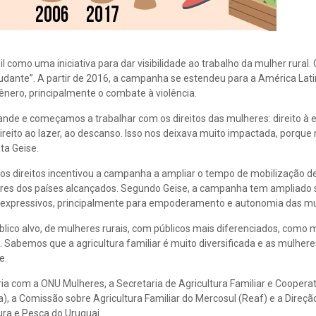
mo uma iniciativa para dar visibilidade ao trabalho da mulher rural.
judante”. A partir de 2016, a campanha se estendeu para a América Lati
gênero, principalmente o combate à violência.
de e começamos a trabalhar com os direitos das mulheres: direito à 
 direito ao lazer, ao descanso. Isso nos deixava muito impactada, porque
ta Geise.
os direitos incentivou a campanha a ampliar o tempo de mobilização de
res dos países alcançados. Segundo Geise, a campanha tem ampliado 
dos expressivos, principalmente para empoderamento e autonomia das m
lico alvo, de mulheres rurais, com públicos mais diferenciados, como 
. Sabemos que a agricultura familiar é muito diversificada e as mulher
e.
a com a ONU Mulheres, a Secretaria de Agricultura Familiar e Coopera
), a Comissão sobre Agricultura Familiar do Mercosul (Reaf) e a Direçã
ura e Pesca do Uruguai.