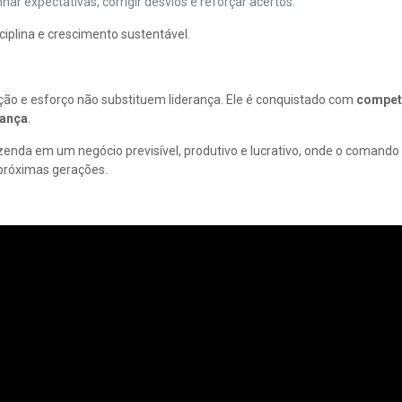
har expectativas, corrigir desvios e reforçar acertos.
iplina e crescimento sustentável.
ão e esforço não substituem liderança. Ele é conquistado com
compet
iança
.
da em um negócio previsível, produtivo e lucrativo, onde o comando é
 próximas gerações.