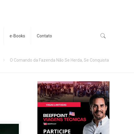
e-Books
Contato
O Comando da Fazenda Não Se Herda, Se Conquista