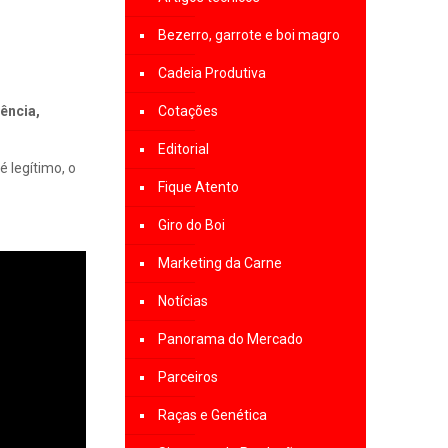
Bezerro, garrote e boi magro
Cadeia Produtiva
ência,
Cotações
Editorial
 legítimo, o
Fique Atento
Giro do Boi
Marketing da Carne
Notícias
Panorama do Mercado
Parceiros
Raças e Genética