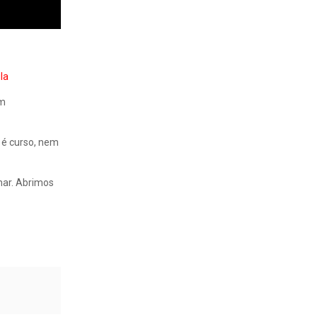
la
om
 é curso, nem
mar. Abrimos