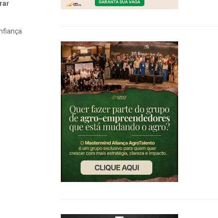
rar
onfiança
e