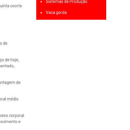
Sistemas de Produção
uinta coorte
Vaca gorda
o de
ço de hoje,
mentado,
vantagem de
oral médio
peso corporal
escimento e