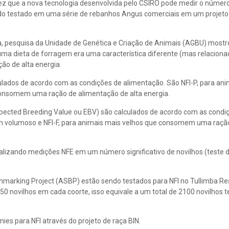
ez que a nova tecnologia desenvolvida pelo CSIRO pode medir o númer
ndo testado em uma série de rebanhos Angus comerciais em um projeto
a, pesquisa da Unidade de Genética e Criação de Animais (AGBU) mostr
 dieta de forragem era uma característica diferente (mas relaciona
ão de alta energia.
lados de acordo com as condições de alimentação. São NFI-P, para ani
 consomem uma ração de alimentação de alta energia.
Expected Breeding Value ou EBV) são calculados de acordo com as condi
om volumoso e NFI-F, para animais mais velhos que consomem uma ração
alizando medições NFE em um número significativo de novilhos (teste 
hmarking Project (ASBP) estão sendo testados para NFI no Tullimba R
 novilhos em cada coorte, isso equivale a um total de 2100 novilhos 
es para NFI através do projeto de raça BIN.