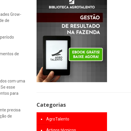
idades Grow-
ade de
 período
imentos de
tados com uma
 Se esse
entos para
Categorias
nte precisa
ação de
AgroTalento
Artigos técnicos