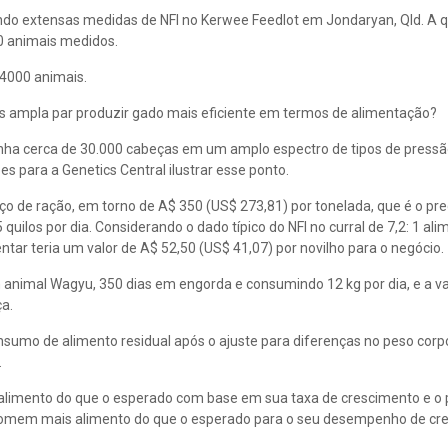
do extensas medidas de NFI no Kerwee Feedlot em Jondaryan, Qld. A q
00 animais medidos.
 4000 animais.
is ampla par produzir gado mais eficiente em termos de alimentação?
ha cerca de 30.000 cabeças em um amplo espectro de tipos de pressã
 para a Genetics Central ilustrar esse ponto.
o de ração, em torno de A$ 350 (US$ 273,81) por tonelada, que é o pre
ilos por dia. Considerando o dado típico do NFI no curral de 7,2: 1 ali
tar teria um valor de A$ 52,50 (US$ 41,07) por novilho para o negócio.
animal Wagyu, 350 dias em engorda e consumindo 12 kg por dia, e a 
ça.
sumo de alimento residual após o ajuste para diferenças no peso corp
.
limento do que o esperado com base em sua taxa de crescimento e o 
nsomem mais alimento do que o esperado para o seu desempenho de cr