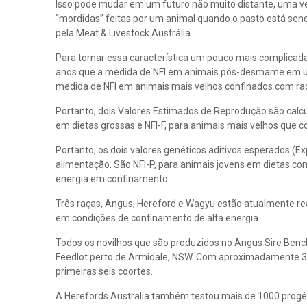
Isso pode mudar em um futuro não muito distante, uma v
“mordidas” feitas por um animal quando o pasto está se
pela Meat & Livestock Austrália.
Para tornar essa característica um pouco mais complicad
anos que a medida de NFI em animais pós-desmame em uma
medida de NFI em animais mais velhos confinados com raç
Portanto, dois Valores Estimados de Reprodução são calcu
em dietas grossas e NFI-F, para animais mais velhos que
Portanto, os dois valores genéticos aditivos esperados (
alimentação. São NFI-P, para animais jovens em dietas c
energia em confinamento.
Três raças, Angus, Hereford e Wagyu estão atualmente re
em condições de confinamento de alta energia.
Todos os novilhos que são produzidos no Angus Sire Benc
Feedlot perto de Armidale, NSW. Com aproximadamente 350
primeiras seis coortes.
A Herefords Australia também testou mais de 1000 progêni