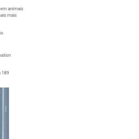
o em animais
mais mais
o.
mation
m 189