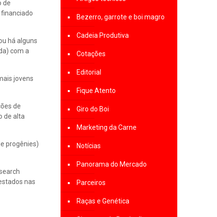
o de
 financiado
Bezerro, garrote e boi magro
Cadeia Produtiva
ou há alguns
da) com a
Cotações
Editorial
mais jovens
Fique Atento
ções de
Giro do Boi
 de alta
Marketing da Carne
de progênies)
Notícias
Panorama do Mercado
esearch
testados nas
Parceiros
Raças e Genética