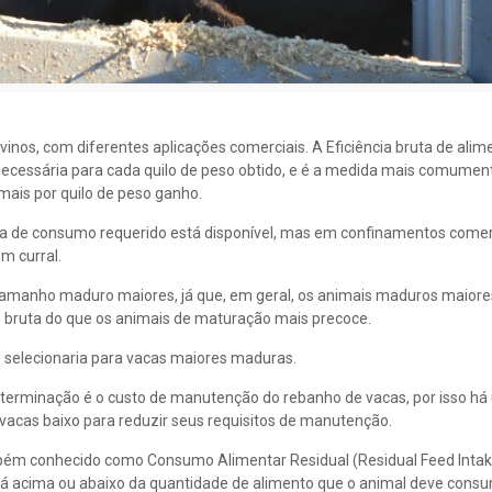
inos, com diferentes aplicações comerciais. A Eficiência bruta de ali
 necessária para cada quilo de peso obtido, e é a medida mais comume
imais por quilo de peso ganho.
da de consumo requerido está disponível, mas em confinamentos comer
m curral.
 tamanho maduro maiores, já que, em geral, os animais maduros maior
 bruta do que os animais de maturação mais precoce.
, selecionaria para vacas maiores maduras.
terminação é o custo de manutenção do rebanho de vacas, por isso há
acas baixo para reduzir seus requisitos de manutenção.
bém conhecido como Consumo Alimentar Residual (Residual Feed Intake
á acima ou abaixo da quantidade de alimento que o animal deve consu