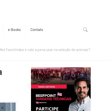
e-Books
Contato
Net Feed Intake e vale a pena usar na seleção de animais?
a