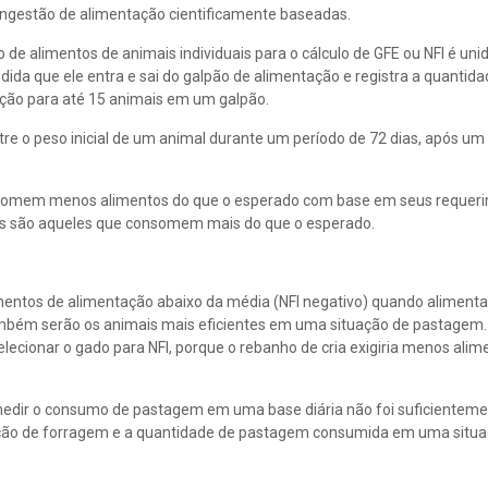
ngestão de alimentação cientificamente baseadas.
de alimentos de animais individuais para o cálculo de GFE ou NFI é un
ida que ele entra e sai do galpão de alimentação e registra a quantid
ação para até 15 animais em um galpão.
e o peso inicial de um animal durante um período de 72 dias, após um
onsomem menos alimentos do que o esperado com base em seus requer
s são aqueles que consomem mais do que o esperado.
imentos de alimentação abaixo da média (NFI negativo) quando alimen
bém serão os animais mais eficientes em uma situação de pastagem.
elecionar o gado para NFI, porque o rebanho de cria exigiria menos alim
a medir o consumo de pastagem em uma base diária não foi suficienteme
ação de forragem e a quantidade de pastagem consumida em uma situ