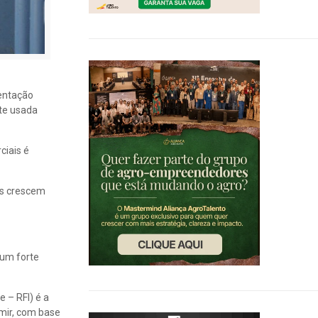
mentação
nte usada
ciais é
es crescem
 um forte
 – RFI) é a
mir, com base