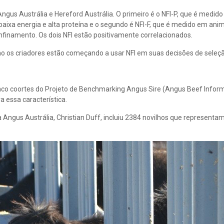
Angus Austrália e Hereford Austrália. O primeiro é o NFI-P, que é medid
xa energia e alta proteína e o segundo é NFI-F, que é medido em ani
finamento. Os dois NFI estão positivamente correlacionados.
o os criadores estão começando a usar NFI em suas decisões de seleçã
inco coortes do Projeto de Benchmarking Angus Sire (Angus Beef Infor
 essa característica.
da Angus Austrália, Christian Duff, incluiu 2384 novilhos que representa