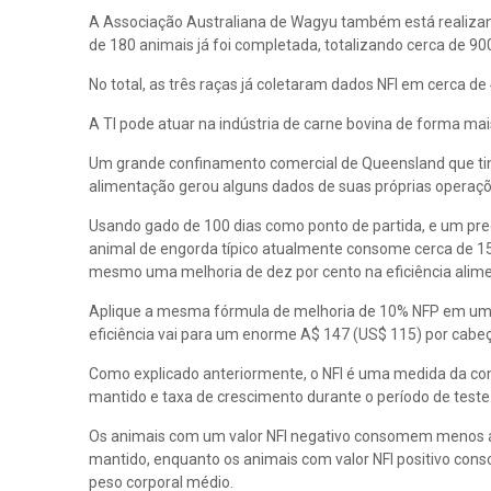
A Associação Australiana de Wagyu também está realizan
de 180 animais já foi completada, totalizando cerca de 9
No total, as três raças já coletaram dados NFI em cerca de
A TI pode atuar na indústria de carne bovina de forma ma
Um grande confinamento comercial de Queensland que tin
alimentação gerou alguns dados de suas próprias operações
Usando gado de 100 dias como ponto de partida, e um preç
animal de engorda típico atualmente consome cerca de 15 qu
mesmo uma melhoria de dez por cento na eficiência alimen
Aplique a mesma fórmula de melhoria de 10% NFP em um 
eficiência vai para um enorme A$ 147 (US$ 115) por cabe
Como explicado anteriormente, o NFI é uma medida da con
mantido e taxa de crescimento durante o período de teste
Os animais com um valor NFI negativo consomem menos a
mantido, enquanto os animais com valor NFI positivo co
peso corporal médio.