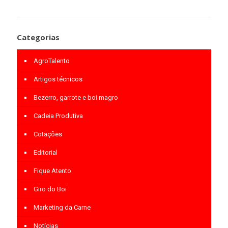
Categorias
AgroTalento
Artigos técnicos
Bezerro, garrote e boi magro
Cadeia Produtiva
Cotações
Editorial
Fique Atento
Giro do Boi
Marketing da Carne
Notícias