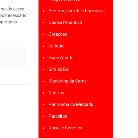
rme do casco
Bezerro, garrote e boi magro
mpo necessário
esperados
Cadeia Produtiva
Cotações
Editorial
Fique Atento
Giro do Boi
Marketing da Carne
Notícias
Panorama do Mercado
Parceiros
Raças e Genética