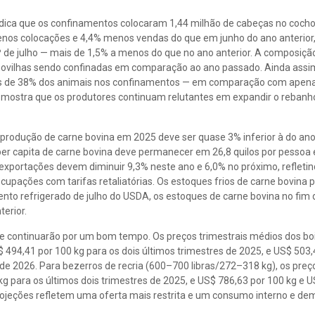
ndica que os confinamentos colocaram 1,44 milhão de cabeças no cocho
nos colocações e 4,4% menos vendas do que em junho do ano anterior,
de julho — mais de 1,5% a menos do que no ano anterior. A composição
 novilhas sendo confinadas em comparação ao ano passado. Ainda ass
is de 38% dos animais nos confinamentos — em comparação com apen
 mostra que os produtores continuam relutantes em expandir o rebanh
produção de carne bovina em 2025 deve ser quase 3% inferior à do an
r capita de carne bovina deve permanecer em 26,8 quilos por pessoa
s exportações devem diminuir 9,3% neste ano e 6,0% no próximo, refletin
ocupações com tarifas retaliatórias. Os estoques frios de carne bovin
nto refrigerado de julho do USDA, os estoques de carne bovina no fim 
erior.
e continuarão por um bom tempo. Os preços trimestrais médios dos bo
 494,41 por 100 kg para os dois últimos trimestres de 2025, e US$ 503,
 de 2026. Para bezerros de recria (600–700 libras/272–318 kg), os preç
g para os últimos dois trimestres de 2025, e US$ 786,63 por 100 kg e 
projeções refletem uma oferta mais restrita e um consumo interno e d