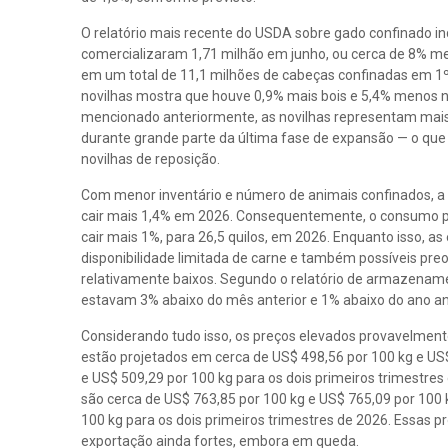
O relatório mais recente do USDA sobre gado confinado i
comercializaram 1,71 milhão em junho, ou cerca de 8% me
em um total de 11,1 milhões de cabeças confinadas em 1º 
novilhas mostra que houve 0,9% mais bois e 5,4% menos
mencionado anteriormente, as novilhas representam ma
durante grande parte da última fase de expansão — o que
novilhas de reposição.
Com menor inventário e número de animais confinados, a 
cair mais 1,4% em 2026. Consequentemente, o consumo pe
cair mais 1%, para 26,5 quilos, em 2026. Enquanto isso, a
disponibilidade limitada de carne e também possíveis pre
relativamente baixos. Segundo o relatório de armazename
estavam 3% abaixo do mês anterior e 1% abaixo do ano ant
Considerando tudo isso, os preços elevados provavelment
estão projetados em cerca de US$ 498,56 por 100 kg e US$
e US$ 509,29 por 100 kg para os dois primeiros trimestres
são cerca de US$ 763,85 por 100 kg e US$ 765,09 por 100 k
100 kg para os dois primeiros trimestres de 2026. Essas 
exportação ainda fortes, embora em queda.