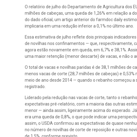
O relatório de julho do Departamento de Agricultura dos E
milhões de cabeças, uma queda de 1,26% em relação a dois
do dado oficial, um artigo anterior do farmdoc daily est
implicaria em uma redução inferior a 0,1% no último ano.
Essa estimativa de julho reflete dois principais indicado
de novilhas nos confinamentos — que, respectivamente, c
agora estão novamente em queda, em 6,7% e 38,1%. Assim
uma maior retenção (menor descarte) de vacas, e não o 
O total de vacas e novilhas paridas é de 38,1 milhões de ca
menos vacas de corte (28,7 milhões de cabeças) e 0,53% ma
meio de ano desde 2014 — quando o rebanho começou a se
registrado.
Liderado pela redução nas vacas de corte, tanto o rebanho
expectativas pré-relatório, com a maioria das outras est
menor — ainda assim, ligeiramente acima do esperado. Já 
era uma queda de 0,8%, o que pode indicar uma perspecti
assim, o USDA confirmou as expectativas de quase nenhu
no número de novilhas de corte de reposição e outras novi
de 1,5%, conforme previsto.