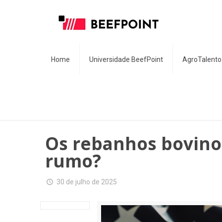
Home
Universidade BeefPoint
AgroTalento
Os rebanhos bovino
rumo?
30 de julho de 2025