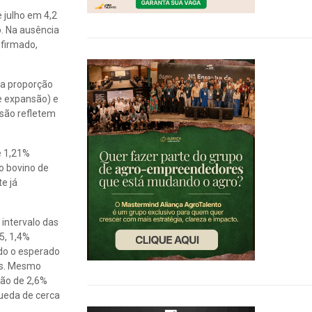
 julho em 4,2
o. Na ausência
nfirmado,
 a proporção
e expansão) e
são refletem
e 1,21%
o bovino de
e já
 intervalo das
5, 1,4%
ndo o esperado
es. Mesmo
ção de 2,6%
queda de cerca