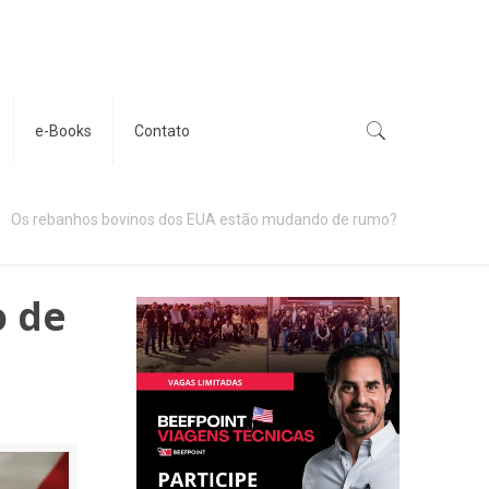
e-Books
Contato
Os rebanhos bovinos dos EUA estão mudando de rumo?
o de