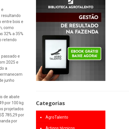
 e
 resultando
 entre bois e
im, como
as 32% a 35%
o retendo
o passado e
 em 2025 e
do a
a permanecem
de junho
is de abate
Categorias
49 por 100 kg
os projetados
US$ 785,29 por
AgroTalento
emanda por
Artigos técnicos