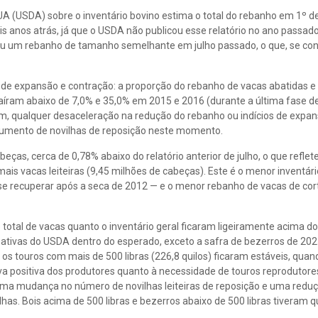
UA (USDA) sobre o inventário bovino estima o total do rebanho em 1º de
 anos atrás, já que o USDA não publicou esse relatório no ano passad
imou um rebanho de tamanho semelhante em julho passado, o que, se co
res de expansão e contração: a proporção do rebanho de vacas abatidas e
aíram abaixo de 7,0% e 35,0% em 2015 e 2016 (durante a última fase d
, qualquer desaceleração na redução do rebanho ou indícios de expan
aumento de novilhas de reposição neste momento.
beças, cerca de 0,78% abaixo do relatório anterior de julho, o que reflet
is vacas leiteiras (9,45 milhões de cabeças). Este é o menor inventári
 recuperar após a seca de 2012 — e o menor rebanho de vacas de cort
 total de vacas quanto o inventário geral ficaram ligeiramente acima do
imativas do USDA dentro do esperado, exceto a safra de bezerros de 202
os touros com mais de 500 libras (226,8 quilos) ficaram estáveis, qua
va positiva dos produtores quanto à necessidade de touros reprodutor
ma mudança no número de novilhas leiteiras de reposição e uma redu
lhas. Bois acima de 500 libras e bezerros abaixo de 500 libras tiveram 