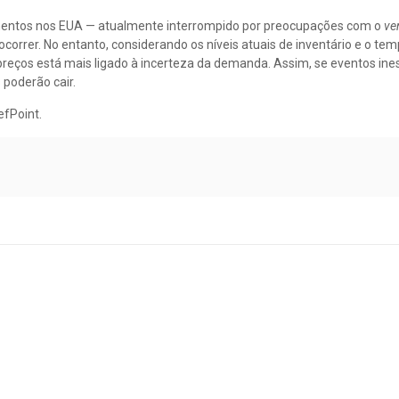
amentos nos EUA — atualmente interrompido por preocupações com o
ve
orrer. No entanto, considerando os níveis atuais de inventário e o te
preços está mais ligado à incerteza da demanda. Assim, se eventos in
 poderão cair.
efPoint.