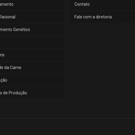
amento
Contato
Racional
Fale com a diretoria
mento Genético
ns
de da Carne
ução
s de Produção