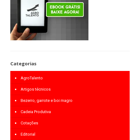
Categorias
AgroTalento
Artigos técnicos
Bezerro, garrote e boi magro
Cadeia Produtiva
Cotações
Editorial