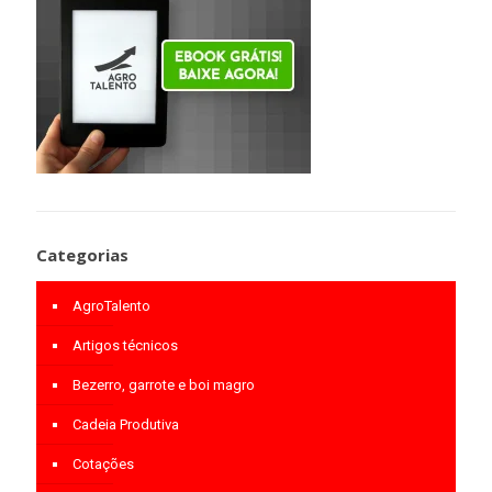
Categorias
AgroTalento
Artigos técnicos
Bezerro, garrote e boi magro
Cadeia Produtiva
Cotações