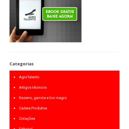
Categorias
AgroTalento
Artigos técnicos
Bezerro, garrote e boi magro
Cadeia Produtiva
Cotações
Editorial