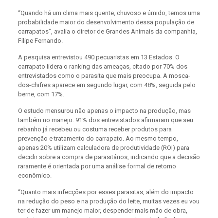
“Quando há um clima mais quente, chuvoso e úmido, temos uma
probabilidade maior do desenvolvimento dessa população de
carrapatos”, avalia o diretor de Grandes Animais da companhia,
Filipe Fernando.
A pesquisa entrevistou 490 pecuaristas em 13 Estados. O
carrapato lidera o ranking das ameaças, citado por 70% dos
entrevistados como o parasita que mais preocupa. A mosca-
dos-chifres aparece em segundo lugar, com 48%, seguida pelo
berne, com 17%.
O estudo mensurou não apenas o impacto na produção, mas
também no manejo: 91% dos entrevistados afirmaram que seu
rebanho já recebeu ou costuma receber produtos para
prevenção e tratamento do carrapato. Ao mesmo tempo,
apenas 20% utilizam calculadora de produtividade (ROI) para
decidir sobre a compra de parasitários, indicando que a decisão
raramente é orientada por uma análise formal de retorno
econômico.
“Quanto mais infecções por esses parasitas, além do impacto
na redução do peso e na produção do leite, muitas vezes eu vou
ter de fazer um manejo maior, despender mais mão de obra,