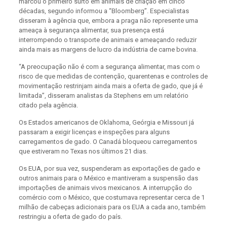
marcou o primeiro surto em animais de criação em cinco
décadas, segundo informou a “Bloomberg”. Especialistas
disseram à agência que, embora a praga não represente uma
ameaça à segurança alimentar, sua presença está
interrompendo o transporte de animais e ameaçando reduzir
ainda mais as margens de lucro da indústria de carne bovina.
“A preocupação não é com a segurança alimentar, mas com o
risco de que medidas de contenção, quarentenas e controles de
movimentação restrinjam ainda mais a oferta de gado, que já é
limitada”, disseram analistas da Stephens em um relatório
citado pela agência.
Os Estados americanos de Oklahoma, Geórgia e Missouri já
passaram a exigir licenças e inspeções para alguns
carregamentos de gado. O Canadá bloqueou carregamentos
que estiveram no Texas nos últimos 21 dias.
Os EUA, por sua vez, suspenderam as exportações de gado e
outros animais para o México e mantiveram a suspensão das
importações de animais vivos mexicanos. A interrupção do
comércio com o México, que costumava representar cerca de 1
milhão de cabeças adicionais para os EUA a cada ano, também
restringiu a oferta de gado do país.