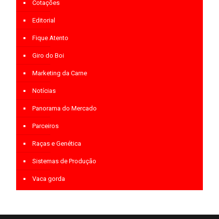
Cotações
Editorial
Fique Atento
Giro do Boi
Marketing da Carne
Notícias
Panorama do Mercado
Parceiros
Raças e Genética
Sistemas de Produção
Vaca gorda