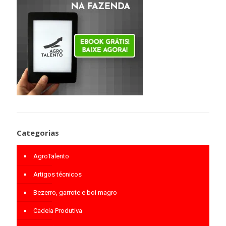
Categorias
AgroTalento
Artigos técnicos
Bezerro, garrote e boi magro
Cadeia Produtiva